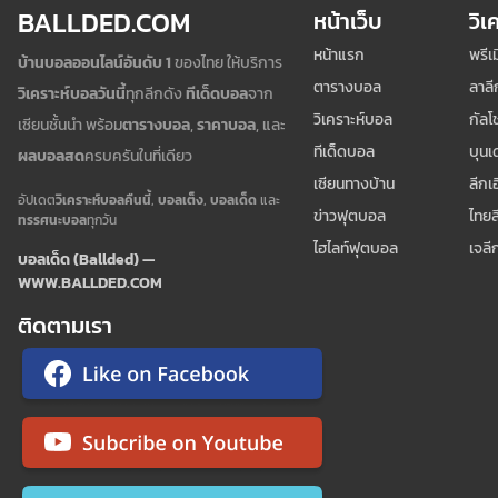
BALLDED.COM
หน้าเว็บ
วิเ
หน้าแรก
พรีเ
บ้านบอลออนไลน์อันดับ 1
ของไทย ให้บริการ
ตารางบอล
ลาลี
วิเคราะห์บอลวันนี้
ทุกลีกดัง
ทีเด็ดบอล
จาก
วิเคราะห์บอล
กัลโช
เซียนชั้นนำ พร้อม
ตารางบอล
,
ราคาบอล
, และ
ทีเด็ดบอล
บุนเ
ผลบอลสด
ครบครันในที่เดียว
เซียนทางบ้าน
ลีกเ
อัปเดต
วิเคราะห์บอลคืนนี้
,
บอลเต็ง
,
บอลเด็ด
และ
ข่าวฟุตบอล
ไทยล
ทรรศนะบอล
ทุกวัน
ไฮไลท์ฟุตบอล
เจลี
บอลเด็ด (Ballded) —
WWW.BALLDED.COM
ติดตามเรา