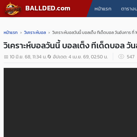
BALLDED.com
หน้าแรก
ตาราง
หน้าแรก
วิเคราะห์บอล
วิเคราะห์บอลวันนี้ บอลเต็ง ทีเด็ดบอล วันอังคาร ที
วิเคราะห์บอลวันนี้ บอลเต็ง ทีเด็ดบอล วั
📅 10 มิ.ย. 68, 11:34 น.
🔄 อัปเดต: 4 เม.ย. 69, 02:50 น.
547