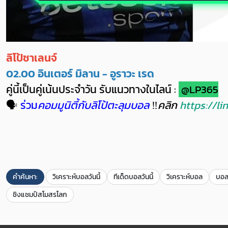
ลิโป้ชาเลนจ์
02.00 อินเตอร์ มิลาน - อูราวะ เรด
คู่นี้เป็นคู่เน้นประจำวัน รับแนวทางในไลน์ :
@LP365
🗣️
ร่วม
คอมมูนิตี้กับลิโป้ตะลุมบอล
‼️
คลิก
https://li
คำค้นหา:
วิเคราะห์บอลวันนี้
ทีเด็ดบอลวันนี้
วิเคราะห์บอล
บอลว
ชิงแชมป์สโมสรโลก