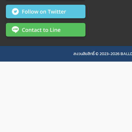
สงวนลิขสิทธิ์ © 2023-2026 BALLD