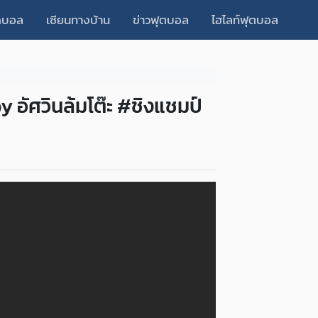
็ดบอล
เซียนทางบ้าน
ข่าวฟุตบอล
ไฮไลท์ฟุตบอล
by อัศวินล้มโต๊ะ #ชิงแชมป์