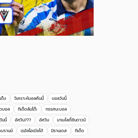
เต็ง
วิเคราะห์บอลคืนนี้
บอลวันนี้
ด็ดบอล
ทีเด็ดล้มโต๊ะ
ทรรศนะบอล
ันนี้
อัศวิน777
อัศวิน
มาเมโลดี้ซันดาวน์
คบรานน์
เรอัลโอเบียโด้
มิรานเดส
ทีเด็ด