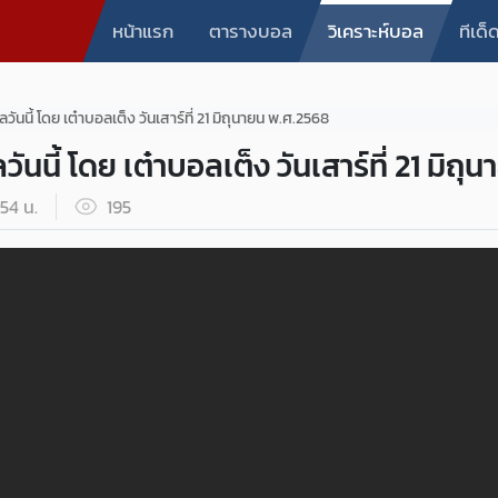
หน้าแรก
ตารางบอล
วิเคราะห์บอล
ทีเด
ลวันนี้ โดย เต๋าบอลเต็ง วันเสาร์ที่ 21 มิถุนายน พ.ศ.2568
วันนี้ โดย เต๋าบอลเต็ง วันเสาร์ที่ 21 มิถ
:54 น.
195