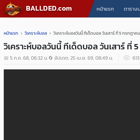
BALLDED.com
หน้าแรก
ตาราง
หน้าแรก
วิเคราะห์บอล
วิเคราะห์บอลวันนี้ ทีเด็ดบอล วันเสาร์ ที่ 5 กรกฎ
วิเคราะห์บอลวันนี้ ทีเด็ดบอล วันเสาร์ 
📅 5 ก.ค. 68, 06:32 น.
🔄 อัปเดต: 25 เม.ย. 69, 08:49 น.
613