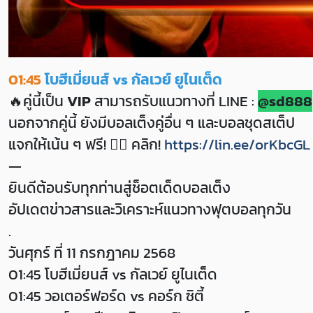
01:45
โบฮีเมี่ยนส์ vs กัลเวย์ ยูไนเต็ด
🔥คู่นี้เป็น
VIP
สามารถรับแนวทางที่ LINE :
@sd888
นอกจากคู่นี้ ยังมีบอลเต็งคู่อื่น ๆ และบอลชุดสเต็ป
แจกให้เน้น ๆ ฟรี! 👉🏻 คลิก!
https://lin.ee/orKbcGL
―
ยินดีต้อนรับทุกท่านสู่ช็อตเด็ดบอลเต็ง
อัปเดตข่าวสารและวิเคราะห์แนวทางฟุตบอลทุกวัน
.
วันศุกร์ ที่ 11 กรกฎาคม 2568
01:45 โบฮีเมี่ยนส์ vs กัลเวย์ ยูไนเต็ด
01:45 วอเตอร์ฟอร์ด vs คอร์ก ซิตี้