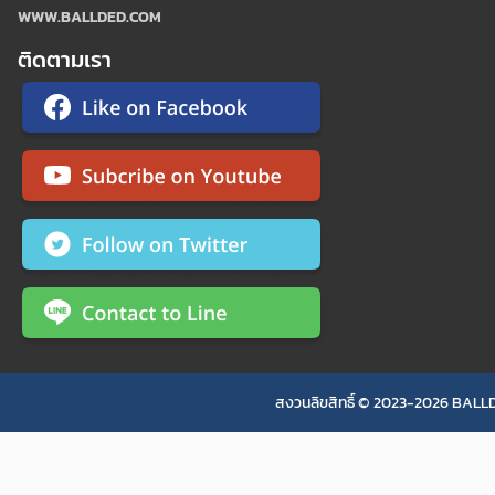
WWW.BALLDED.COM
ติดตามเรา
สงวนลิขสิทธิ์ © 2023-2026 BALLD