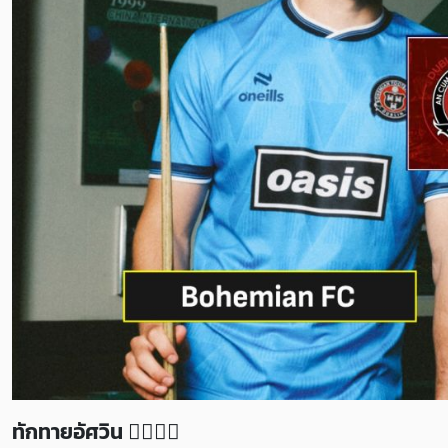
ทักทายอัศวิน 🙋🏻‍♂️✨