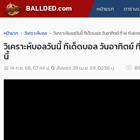
BALLDED.com
หน้าแรก
ตาราง
หน้าแรก
วิเคราะห์บอล
วิเคราะห์บอลวันนี้ ทีเด็ดบอล วันอาทิตย์ ที่ 14 กัน
วิเคราะห์บอลวันนี้ ทีเด็ดบอล วันอาทิตย์
นี้
📅 14 ก.ย. 68, 07:44 น.
🔄 อัปเดต: 29 เม.ย. 69, 02:56 น.
89