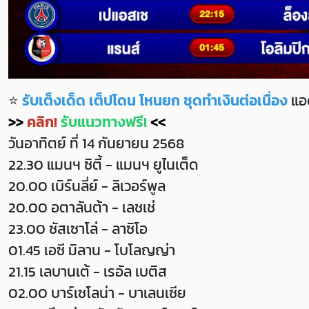
⭐
รับเต็งเด็ด เต็ปโดน โหนยก ชุดทำเงินต่อเนื่อง
แอด
>>
คลิก!
รับแนวทางฟรี!
<<
วันอาทิตย์ ที่ 14 กันยายน 2568
22.30 แมนฯ ซิตี้ - แมนฯ ยูไนเต็ด
20.00 เบิร์นลี่ย์ - ลิเวอร์พูล
20.00 อตาลันต้า - เลชเช่
23.00 ซัสเซาโล่ - ลาซิโอ
01.45 เอซี มิลาน - โบโลญญ่า
21.15 เลบานเต้ - เรอัล เบติส
02.00 บาร์เซโลน่า - บาเลนเซีย