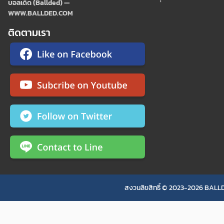
บอลเด็ด (Ballded) —
WWW.BALLDED.COM
ติดตามเรา
สงวนลิขสิทธิ์ © 2023-2026 BALLD