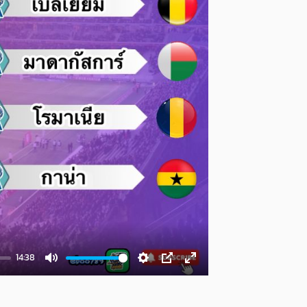
14:38
Mute
Settings
PIP
Enter
fullscreen