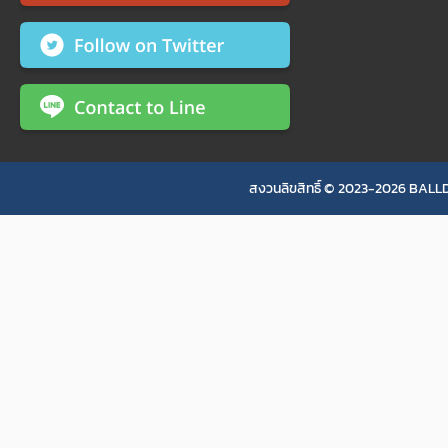
สงวนลิขสิทธิ์ © 2023-2026 BALLD