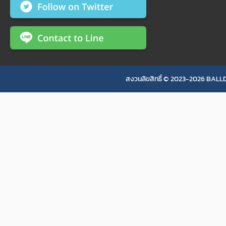
สงวนลิขสิทธิ์ © 2023-2026 BALLD