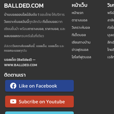
BALLDED.COM
หน้าเว็บ
วิเ
หน้าแรก
พรีเ
บ้านบอลออนไลน์อันดับ 1
ของไทย ให้บริการ
ตารางบอล
ลาลี
วิเคราะห์บอลวันนี้
ทุกลีกดัง
ทีเด็ดบอล
จาก
วิเคราะห์บอล
กัลโช
เซียนชั้นนำ พร้อม
ตารางบอล
,
ราคาบอล
, และ
ทีเด็ดบอล
บุนเ
ผลบอลสด
ครบครันในที่เดียว
เซียนทางบ้าน
ลีกเ
อัปเดต
วิเคราะห์บอลคืนนี้
,
บอลเต็ง
,
บอลเด็ด
และ
ข่าวฟุตบอล
ไทยล
ทรรศนะบอล
ทุกวัน
ไฮไลท์ฟุตบอล
เจลี
บอลเด็ด (Ballded) —
WWW.BALLDED.COM
ติดตามเรา