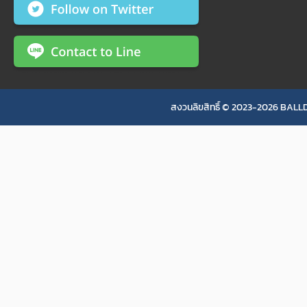
สงวนลิขสิทธิ์ © 2023-2026 BALLD