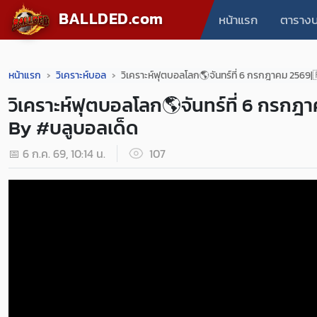
BALLDED.com
หน้าแรก
ตาราง
หน้าแรก
วิเคราะห์บอล
วิเคราะห์ฟุตบอลโลก🌎จันทร์ที่ 6 กรกฎาคม 256
วิเคราะห์ฟุตบอลโลก🌎จันทร์ที่ 6 กร
By #บลูบอลเด็ด
📅 6 ก.ค. 69, 10:14 น.
107