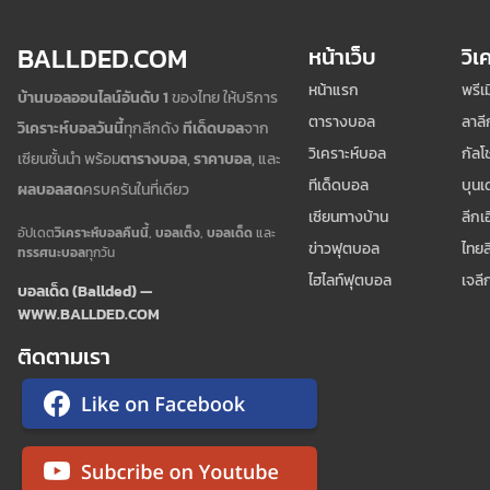
BALLDED.COM
หน้าเว็บ
วิเ
หน้าแรก
พรีเ
บ้านบอลออนไลน์อันดับ 1
ของไทย ให้บริการ
ตารางบอล
ลาลี
วิเคราะห์บอลวันนี้
ทุกลีกดัง
ทีเด็ดบอล
จาก
วิเคราะห์บอล
กัลโช
เซียนชั้นนำ พร้อม
ตารางบอล
,
ราคาบอล
, และ
ทีเด็ดบอล
บุนเ
ผลบอลสด
ครบครันในที่เดียว
เซียนทางบ้าน
ลีกเ
อัปเดต
วิเคราะห์บอลคืนนี้
,
บอลเต็ง
,
บอลเด็ด
และ
ข่าวฟุตบอล
ไทยล
ทรรศนะบอล
ทุกวัน
ไฮไลท์ฟุตบอล
เจลี
บอลเด็ด (Ballded) —
WWW.BALLDED.COM
ติดตามเรา