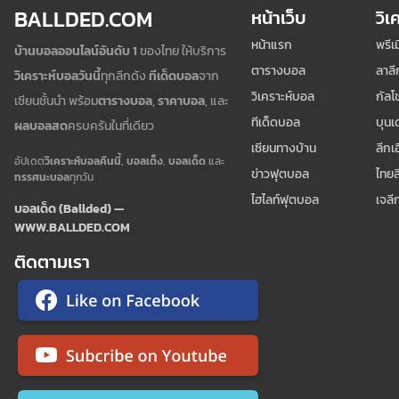
BALLDED.COM
หน้าเว็บ
วิเ
หน้าแรก
พรีเ
บ้านบอลออนไลน์อันดับ 1
ของไทย ให้บริการ
ตารางบอล
ลาลี
วิเคราะห์บอลวันนี้
ทุกลีกดัง
ทีเด็ดบอล
จาก
วิเคราะห์บอล
กัลโช
เซียนชั้นนำ พร้อม
ตารางบอล
,
ราคาบอล
, และ
ทีเด็ดบอล
บุนเ
ผลบอลสด
ครบครันในที่เดียว
เซียนทางบ้าน
ลีกเ
อัปเดต
วิเคราะห์บอลคืนนี้
,
บอลเต็ง
,
บอลเด็ด
และ
ข่าวฟุตบอล
ไทยล
ทรรศนะบอล
ทุกวัน
ไฮไลท์ฟุตบอล
เจลี
บอลเด็ด (Ballded) —
WWW.BALLDED.COM
ติดตามเรา