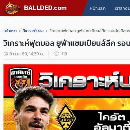
BALLDED.com
หน้าแรก
ตาราง
หน้าแรก
วิเคราะห์บอล
วิเคราะห์ฟุตบอล ยูฟ่าแชมเปียนส์ลีก รอบคัดเลือก
วิเคราะห์ฟุตบอล ยูฟ่าแชมเปียนส์ลีก ร
📅 8 ก.ค. 69, 14:39 น.
113