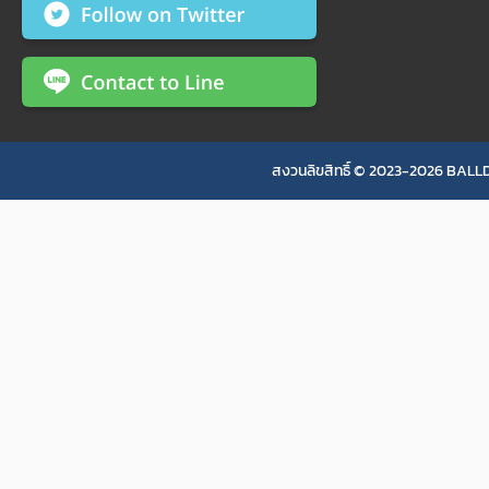
สงวนลิขสิทธิ์ © 2023-2026 BALLD