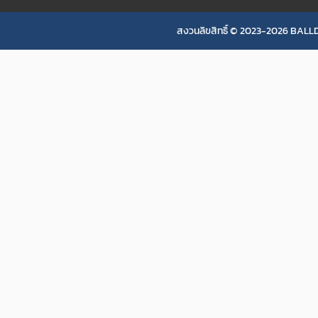
สงวนลิขสิทธิ์ © 2023-2026 BALLD