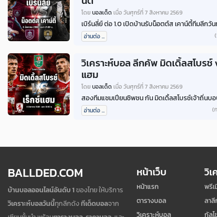
น์ตี้
โดย
บอลเด็ด
เมื่อ วันศุกร์ที่ 7 สิงหาคม 2569
เบิร์นลี่ย์ ต่อ 1.0 เปิดบ้านรับน็อตต์ส เคาน์ตี้ทีมลีกวันท
(
อ่านต่อ ...
วิเคราะห์บอล ลีกคัพ มิดเดิ้ลสโบรช์ v
แฮม
โดย
บอลเด็ด
เมื่อ วันศุกร์ที่ 7 สิงหาคม 2569
สองทีมแชมเปียนชิพชน กัน มิดเดิ้ลสโบรช์เจ้าถิ่นบอ
(ก
อ่านต่อ ...
BALLDED.COM
หน้าเว็บ
วิเ
หน้าแรก
พรีเ
บ้านบอลออนไลน์อันดับ 1
ของไทย ให้บริการ
ตารางบอล
ลาลี
วิเคราะห์บอลวันนี้
ทุกลีกดัง
ทีเด็ดบอล
จาก
วิเคราะห์บอล
กัลโช