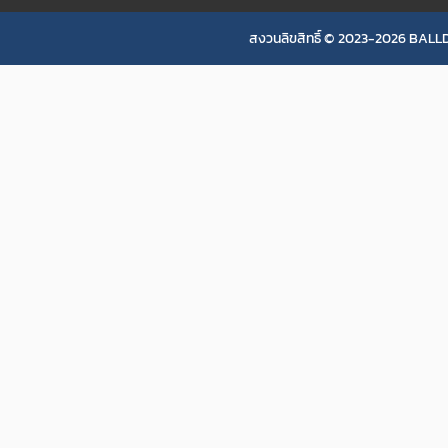
สงวนลิขสิทธิ์ © 2023-2026 BALLD