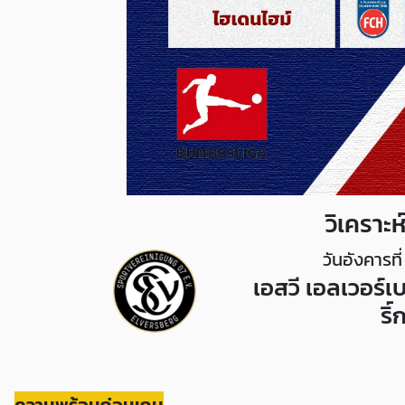
วิเคราะ
วันอังคารท
เอสวี เอลเวอร์เ
ริ์