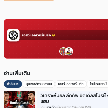
เอสวี เอลเวอร์เบริ์ก
อ่านเพิ่มเติม
คำค้นหา:
บุนเดสลีกา เยอรมัน
เอสวี เอลเวอร์เบริ์ก
ไฮน์เดนเฮลม์
วิเคราะห์บอล ลีกคัพ มิดเดิ้ลสโบรช์ v
แฮม
โดย
บอลเด็ด
เมื่อ วันศุกร์ที่ 7 สิงหาคม 2569