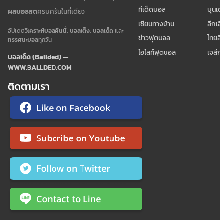
ทีเด็ดบอล
บุนเ
ผลบอลสด
ครบครันในที่เดียว
เซียนทางบ้าน
ลีกเ
อัปเดต
วิเคราะห์บอลคืนนี้
,
บอลเต็ง
,
บอลเด็ด
และ
ข่าวฟุตบอล
ไทยล
ทรรศนะบอล
ทุกวัน
ไฮไลท์ฟุตบอล
เจลี
บอลเด็ด (Ballded) —
WWW.BALLDED.COM
ติดตามเรา