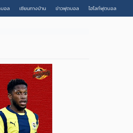
็ดบอล
เซียนทางบ้าน
ข่าวฟุตบอล
ไฮไลท์ฟุตบอล