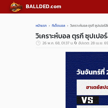
BALLDED.com
หน้าแรก
ทีเด็ดบอล
วิเคราะห์บอล ตุรกี ซุปเปอร์ลี
วิเคราะห์บอล ตุรกี ซุปเปอร์
26 พ.ค. 68, 01:37 น.
🔄 อัปเดต: 28 เม.ย. 69