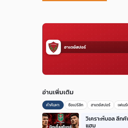
ฮาเตย์สปอร์
อ่านเพิ่มเติม
คำค้นหา:
ซือเปร์ลีก
ฮาเตย์สปอร์
เฟเนร์
วิเคราะห์บอล ลีกคัพ
แฮม