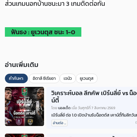
ส่วนเกมนอกบ้านชนะมา 3 เกมติดต่อกัน
ฟันธง : ยูเวนตุส ชนะ 1-0
อ่านเพิ่มเติม
คำค้นหา:
อิตาลี ซีเรียอา
เจนัว
ยูเวนตุส
วิเคราะห์บอล ลีกคัพ เบิร์นลี่ย์ vs น็
น์ตี้
โดย
บอลเด็ด
เมื่อ วันศุกร์ที่ 7 สิงหาคม 2569
เบิร์นลี่ย์ ต่อ 1.0 เปิดบ้านรับน็อตต์ส เคาน์ตี้ทีมลีกวันท
(
อ่านต่อ ...