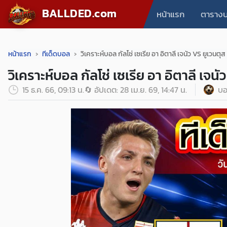
BALLDED.com
หน้าแรก
ตาราง
หน้าแรก
ทีเด็ดบอล
วิเคราะห์บอล กัลโช่ เซเรีย อา อิตาลี เจนัว VS ยูเวนตุส
วิเคราะห์บอล กัลโช่ เซเรีย อา อิตาลี เจนั
15 ธ.ค. 66, 09:13 น.
🔄 อัปเดต: 28 เม.ย. 69, 14:47 น.
บอ