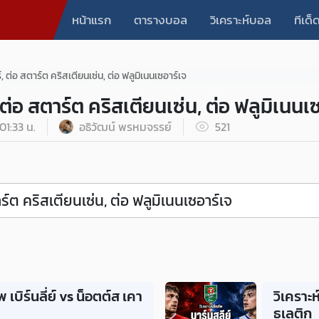
หน้าแรก
ตารางบอล
วิเคราะห์บอล
ทีเด
ต่อ สตาร์ต คริสเตียนเซ่น, ต่อ ฟลูมิเนนเซอาร์เจ
่อ สตาร์ต คริสเตียนเซ่น, ต่อ ฟลูมิเนนเ
 01:33 น.
อธิวัฒน์ พรหมจรรย์
521
ต คริสเตียนเซ่น, ต่อ ฟลูมิเนนเซอาร์เจ
 เบิร์นลี่ย์ vs น็อตต์ส เคา
วิเคราะ
ธเลติก