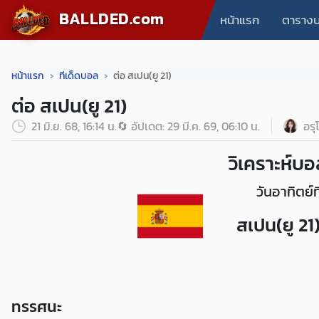
BALLDED.com
หน้าแรก
ตาราง
หน้าแรก
ทีเด็ดบอล
ต่อ สเปน(ยู 21)
ต่อ สเปน(ยู 21)
21 มิ.ย. 68, 16:14 น.
🔄 อัปเดต: 29 มี.ค. 69, 06:10 น.
อรุ
วิเคราะห์
วันอาทิตย์
สเปน(ยู 21
ทรรศนะ