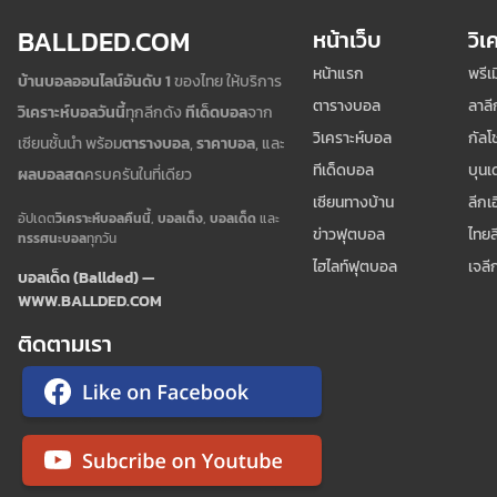
BALLDED.COM
หน้าเว็บ
วิเ
หน้าแรก
พรีเ
บ้านบอลออนไลน์อันดับ 1
ของไทย ให้บริการ
ตารางบอล
ลาลี
วิเคราะห์บอลวันนี้
ทุกลีกดัง
ทีเด็ดบอล
จาก
วิเคราะห์บอล
กัลโช
เซียนชั้นนำ พร้อม
ตารางบอล
,
ราคาบอล
, และ
ทีเด็ดบอล
บุนเ
ผลบอลสด
ครบครันในที่เดียว
เซียนทางบ้าน
ลีกเ
อัปเดต
วิเคราะห์บอลคืนนี้
,
บอลเต็ง
,
บอลเด็ด
และ
ข่าวฟุตบอล
ไทยล
ทรรศนะบอล
ทุกวัน
ไฮไลท์ฟุตบอล
เจลี
บอลเด็ด (Ballded) —
WWW.BALLDED.COM
ติดตามเรา