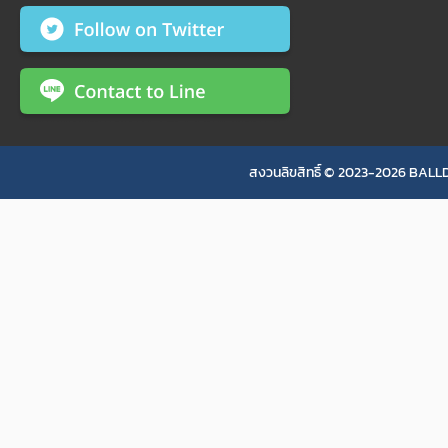
สงวนลิขสิทธิ์ © 2023-2026 BALLD