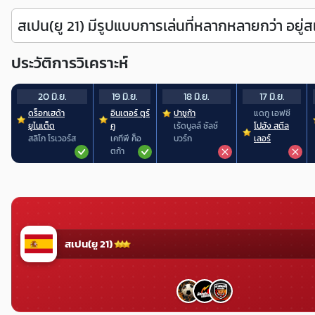
สเปน(ยู 21) มีรูปแบบการเล่นที่หลากหลายกว่า อยู่สเ
ประวัติการวิเคราะห์
20 มิ.ย.
19 มิ.ย.
18 มิ.ย.
17 มิ.ย.
ดร็อกเฮด้า
อินเตอร์ ตูร์
ปาชูก้า
แดกู เอฟซี
ยูไนเต็ด
คู
เร้ดบูลล์ ซัลซ์
โปฮัง สตีล
สลิโก โรเวอร์ส
เคทีพี ค็อ
บวร์ก
เลอร์
ตก้า
สเปน(ยู 21)