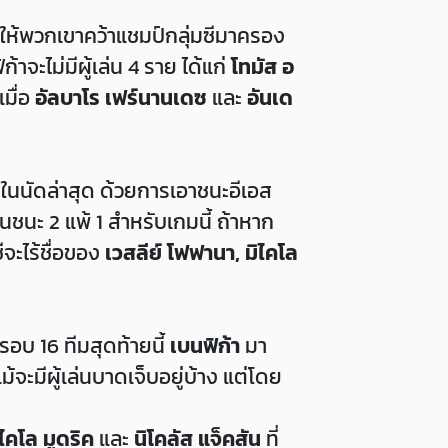
ให้พวกเขาคว้าแชมป์กลุ่มซีมาครอง
จะไม่มีผู้เล่น 4 ราย ได้แก่
โทมัส อ
เมื่อ
อัลบาโร เฟร์นานเดซ
และ
อันเด
ในนัดล่าสุด ด้วยการเอาชนะอีเอส
นชนะ 2 แพ้ 1 สำหรับเกมนี้ ถ้าหาก
ีจะไร้ชื่อของ
เวสลีย์ โฟฟานา, มิไคโล
รอบ 16 ทีมสุดท้ายนี้
เบนฟิก้า
มา
จะมีผู้เล่นบาดเจ็บอยู่บ้าง แต่โดย
ิไคโล มูดริค
และ
นิโคลัส แจ็คสัน
ที่