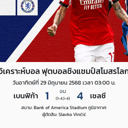
วิเคราะห์บอล ฟุตบอลชิงแชมป์สโมสรโล
วันอาทิตย์ที่ 29 มิถุนายน 2568 เวลา 03:00 น.
1
จบ
4
เบนฟิก้า
เชลซี
(1-4,1-4)
สนาม: Bank of America Stadium
ภูมิอากาศ:
ผู้ตัดสิน: Slavko Vinčić