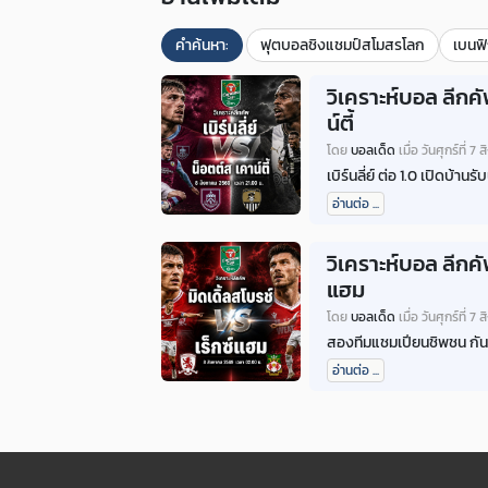
คำค้นหา:
ฟุตบอลชิงแชมป์สโมสรโลก
เบนฟิ
วิเคราะห์บอล ลีกคัพ
น์ตี้
โดย
บอลเด็ด
เมื่อ วันศุกร์ที่ 
เบิร์นลี่ย์ ต่อ 1.0 เปิดบ้านรั
อ่านต่อ ...
วิเคราะห์บอล ลีกคัพ
แฮม
โดย
บอลเด็ด
เมื่อ วันศุกร์ที่ 
สองทีมแชมเปียนชิพชน กัน ม
อ่านต่อ ...