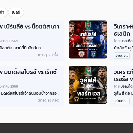
ก้า
เชลซี
 เบิร์นลี่ย์ vs น็อตต์ส เคา
วิเคราะ
ธเลติก
7 สิงหาคม 2569
โดย
บอลเด็ด
บน็อตต์ส เคาน์ตี้ทีมลีกวันท...
ศึกลีกวันสู
(การดู 55 ครั้ง)
อ่านต่อ ...
 มิดเดิ้ลสโบรช์ vs เร็กซ์
วิเคราะ
เรอร์ส 
7 สิงหาคม 2569
โดย
บอลเด็ด
ิดเดิ้ลสโบรช์เจ้าถิ่นบอบช้ำจากรอ...
วูล์ฟส์ ต่อ 
(การดู 93 ครั้ง)
อ่านต่อ ...