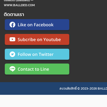
บอลเด็ด (Ballded) —
WWW.BALLDED.COM
ติดตามเรา
สงวนลิขสิทธิ์ © 2023-2026 BALLD