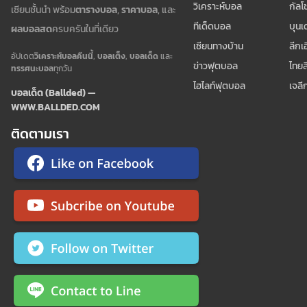
วิเคราะห์บอล
กัลโช
เซียนชั้นนำ พร้อม
ตารางบอล
,
ราคาบอล
, และ
ทีเด็ดบอล
บุนเ
ผลบอลสด
ครบครันในที่เดียว
เซียนทางบ้าน
ลีกเ
อัปเดต
วิเคราะห์บอลคืนนี้
,
บอลเต็ง
,
บอลเด็ด
และ
ข่าวฟุตบอล
ไทยล
ทรรศนะบอล
ทุกวัน
ไฮไลท์ฟุตบอล
เจลี
บอลเด็ด (Ballded) —
WWW.BALLDED.COM
ติดตามเรา