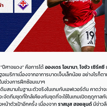
 "ปีศาจแดง" คือการได้
อองเดร โอนานา
,
โจชัว เซิร์คซี
ฐอเมริกาเนื่องจากอาการบาดเจ็บเล็กน้อย อย่างไรก็ต
ู่ในช่วงการฝึกซ้อมเบาๆ
ระเดิมสนามในฐานะตัวจริงในเกมกับเอฟเวอร์ตัน คาดว่าจ
่จะจัดทีมชุดที่ใกล้เคียงกับชุดที่จะใช้ในเกมเปิดฤดูกาล
้าตัวเป้าอีกครั้ง เนื่องจาก
ราสมุส ฮอยลุนด์
มีข่าวล