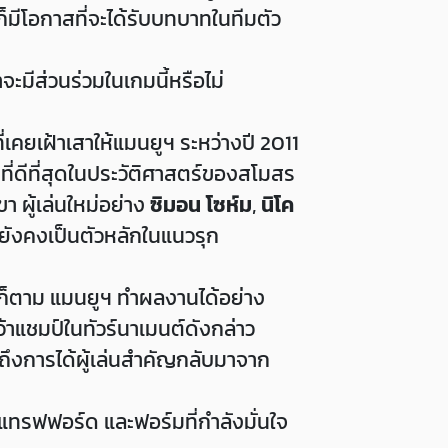
็มีโอกาสที่จะได้รับบทบาทในทีมตัว
ะมีส่วนร่วมในเกมนี้หรือไม่
ี่เคยเฝ้าเสาให้แมนยูฯ ระหว่างปี 2011
ที่ดีที่สุดในประวัติศาสตร์ของสโมสร
า ผู้เล่นใหม่อย่าง
ซิมอน โซห์ม
,
นิโค
ะยังคงเป็นตัวหลักในแนวรุก
รก็ตาม แมนยูฯ ทำผลงานได้อย่าง
าแชมป์ในทัวร์นาเมนต์ดังกล่าว
มถึงการได้ผู้เล่นสำคัญกลับมาจาก
แทรฟฟอร์ด และฟอร์มที่กำลังมั่นใจ