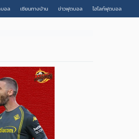
็ดบอล
เซียนทางบ้าน
ข่าวฟุตบอล
ไฮไลท์ฟุตบอล