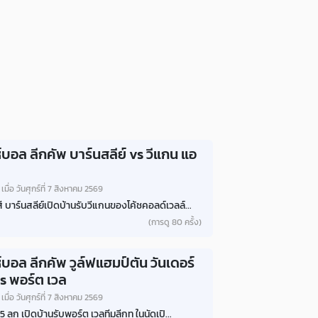
ห์บอล ลีกคัพ บาร์นสลีย์ vs วีแกน แอ
เมื่อ วันศุกร์ที่ 7 สิงหาคม 2569
สี บาร์นสลีย์เปิดบ้านรับวีแกนของโค้ชคอลด์เวลล์...
(การดู 80 ครั้ง)
ห์บอล ลีกคัพ วูล์ฟแฮมป์ตัน วันเดอร์
vs พอร์ต เวล
เมื่อ วันศุกร์ที่ 7 สิงหาคม 2569
1.5 ลูก เปิดบ้านรับพอร์ต เวลทีมลีกทู ในนัดเปิ...