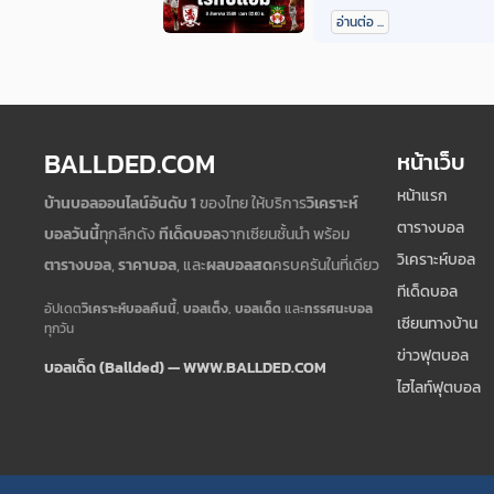
อ่านต่อ ...
BALLDED.COM
หน้าเว็บ
หน้าแรก
บ้านบอลออนไลน์อันดับ 1
ของไทย ให้บริการ
วิเคราะห์
ตารางบอล
บอลวันนี้
ทุกลีกดัง
ทีเด็ดบอล
จากเซียนชั้นนำ พร้อม
วิเคราะห์บอล
ตารางบอล
,
ราคาบอล
, และ
ผลบอลสด
ครบครันในที่เดียว
ทีเด็ดบอล
อัปเดต
วิเคราะห์บอลคืนนี้
,
บอลเต็ง
,
บอลเด็ด
และ
ทรรศนะบอล
เซียนทางบ้าน
ทุกวัน
ข่าวฟุตบอล
บอลเด็ด (Ballded) — WWW.BALLDED.COM
ไฮไลท์ฟุตบอล