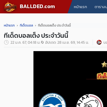
BALLDED.com
หน้าแรก
ตาราง
หน้าแรก
ทีเด็ดบอล
ทีเด็ดบอลเต็ง ประจำวันนี้
ทีเด็ดบอลเต็ง ประจำวันนี้
22 ม.ค. 67, 04:18 น.
🔄 อัปเดต: 28 เม.ย. 69, 14:45 น.
บอ