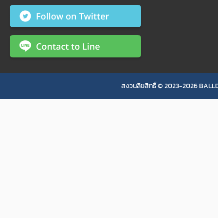
สงวนลิขสิทธิ์ © 2023-2026 BALLD