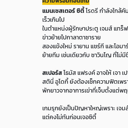
ความพร้อมก่อนเกม
แมนเชสเตอร์ ซิตี้
โรดรี กำลังใกล้คั
เร็วเกินไป
ในตำแหน่งผู้รักษาประตู เจมส์ แทร็
ข่าวย้ายไปกาลาตาซาราย
สองแข้งใหม่ รายาน แชร์กี และโอมาร์
ย้ายทีม เช่นเดียวกับ ซาวินโญ ที่ไม
สเปอร์ส
โธมัส แฟรงค์ อาจให้ เจา เ
สตินี่ อูโดกี้ ยังต้องเช็กความฟิตเพร
พักยาวจากอาการเข่าที่เจ็บตั้งแต่
เกมรุกยังเป็นปัญหาใหญ่เพราะ เจมส์
แต่คงไม่ทันก่อนเจอซิตี้