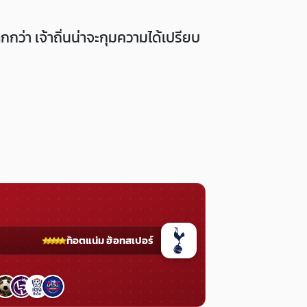
กว่า เจ้าถิ่นน่าจะกุมความได้เปรียบ
ท็อตแน่ม ฮ็อทสเปอร์