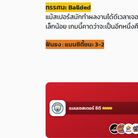
ทรรศนะ Ballded
แม้สเปอร์สมักทำผลงานได้ดีเวลาเจอแม
เล็กน้อย เกมนี้คาดว่าจะเป็นอีกหนึ่งศ
ฟันธง : แมนซิตี้ชนะ 3-2
แมนเชสเตอร์ ซิตี้