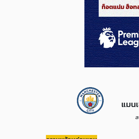
แมนเช
ส