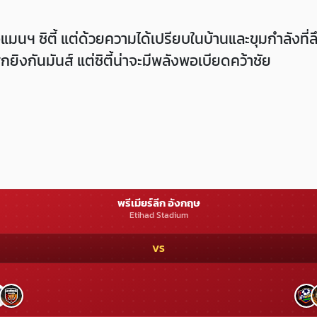
นฯ ซิตี้ แต่ด้วยความได้เปรียบในบ้านและขุมกำลังที่ลึก
ึกยิงกันมันส์ แต่ซิตี้น่าจะมีพลังพอเบียดคว้าชัย
พรีเมียร์ลีก อังกฤษ
Etihad Stadium
VS