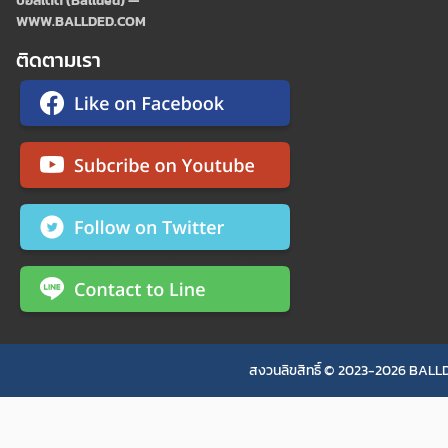
บอลเด็ด (Ballded) —
WWW.BALLDED.COM
ติดตามเรา
สงวนลิขสิทธิ์ © 2023-2026 BALLD