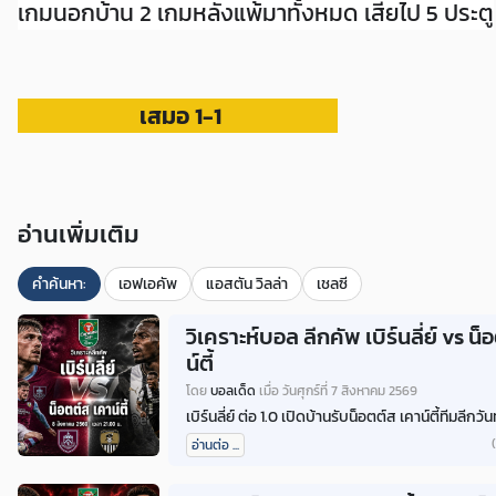
เกมนอกบ้าน 2 เกมหลังแพ้มาทั้งหมด เสียไป 5 ประตู
เสมอ 1-1
อ่านเพิ่มเติม
คำค้นหา:
เอฟเอคัพ
แอสตัน วิลล่า
เชลซี
วิเคราะห์บอล ลีกคัพ เบิร์นลี่ย์ vs น็
น์ตี้
โดย
บอลเด็ด
เมื่อ วันศุกร์ที่ 7 สิงหาคม 2569
เบิร์นลี่ย์ ต่อ 1.0 เปิดบ้านรับน็อตต์ส เคาน์ตี้ทีมลีกวันท
อ่านต่อ ...