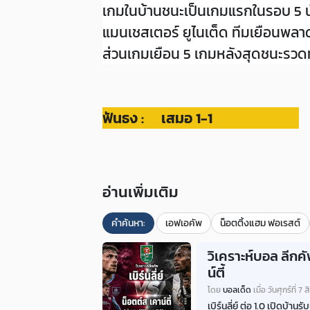
เกมในบ้านชนะเป็นเกมแรกในรอบ 5 นัด
แมนเชสเตอร์ ยูไนเต็ด ทีมเยือนพลาด
ส่วนเกมเยือน 5 เกมหลังสุดชนะรวด
ฟันธง : เสมอ 1-1
อ่านเพิ่มเติม
คำค้นหา:
เอฟเอคัพ
น็อตติ้งแฮม ฟอเรสต์
วิเคราะห์บอล ลีกคัพ
น์ตี้
โดย
บอลเด็ด
เมื่อ วันศุกร์ที่ 
เบิร์นลี่ย์ ต่อ 1.0 เปิดบ้านรั