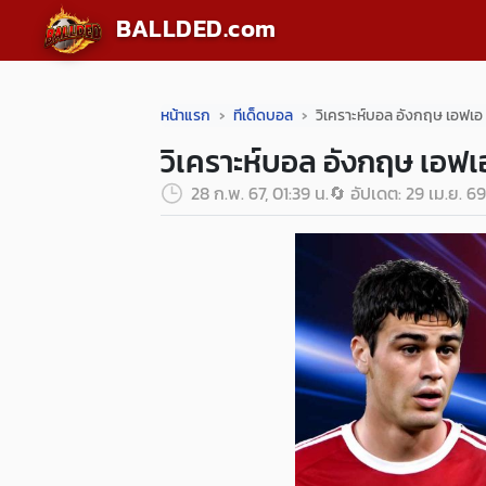
BALLDED.com
หน้าแรก
ทีเด็ดบอล
วิเคราะห์บอล อังกฤษ เอฟเอ 
วิเคราะห์บอล อังกฤษ เอฟเ
28 ก.พ. 67, 01:39 น.
🔄 อัปเดต: 29 เม.ย. 69