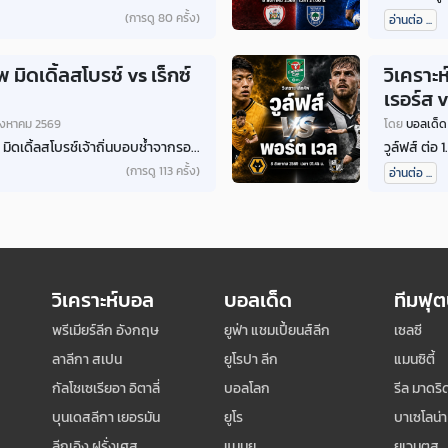
(การดู 80 ครั้ง)
อ่านต่อ ...
 มิดเดิ้ลสโบรช์ vs เร็กซ์
วิเคราะ
เรอร์ส 
7 สิงหาคม 2569
โดย
บอลเด็ด
ิดเดิ้ลสโบรช์เจ้าถิ่นบอบช้ำจากรอ...
วูล์ฟส์ ต่อ 
(การดู 113 ครั้ง)
อ่านต่อ ...
วิเคราะห์บอล
บอลเด็ด
ทีมฟุ
พรีเมียร์ลีก อังกฤษ
ยูฟ่า แชมเปี้ยนส์ลีก
เซลซี
ลาลีกา สเปน
ยูโรปา ลีก
แมนซิตี้
กัลโชเซเรียอา อิตาลี่
บอลโลก
รีล มาดริ
บุนเดสลีกา เยอรมัน
ยูโร
บาเซโลน่า
ลีกเอิง ฝรั่งเศส
แมนยู
ยูเวนตุส