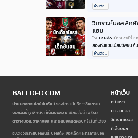
อ่านต่อ ...
วิเคราะห์บอล ลีกคัพ
แฮม
โดย
บอลเด็ด
เมื่อ วันศุกร์ที่ 
สองทีมแชมเปียนชิพชน กัน ม
อ่านต่อ ...
BALLDED.COM
หน้าเว็บ
หน้าแรก
บ้านบอลออนไลน์อันดับ 1
ของไทย ให้บริการ
วิเคราะห์
ตารางบอล
บอลวันนี้
ทุกลีกดัง
ทีเด็ดบอล
จากเซียนชั้นนำ พร้อม
วิเคราะห์บอล
ตารางบอล
,
ราคาบอล
, และ
ผลบอลสด
ครบครันในที่เดียว
ทีเด็ดบอล
อัปเดต
วิเคราะห์บอลคืนนี้
,
บอลเต็ง
,
บอลเด็ด
และ
ทรรศนะบอล
เซียนทางบ้าน