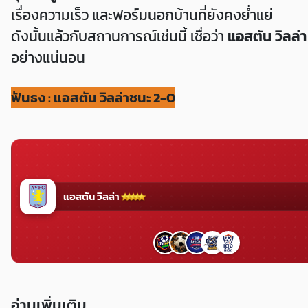
เรื่องความเร็ว และฟอร์มนอกบ้านที่ยังคงย่ำแย่
ดังนั้นแล้วกับสถานการณ์เช่นนี้ เชื่อว่า
แอสตัน วิลล่า
อย่างแน่นอน
ฟันธง : แอสตัน วิลล่าชนะ 2-0
แอสตัน วิลล่า
อ่านเพิ่มเติม