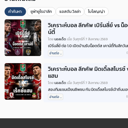
คำค้นหา:
ยูฟ่ายูโรปาลีก
แอสตัน วิลล่า
โบโลญญ่า
วิเคราะห์บอล ลีกคัพ เบิร์นลี่ย์ vs น็
น์ตี้
โดย
บอลเด็ด
เมื่อ วันศุกร์ที่ 7 สิงหาคม 2569
เบิร์นลี่ย์ ต่อ 1.0 เปิดบ้านรับน็อตต์ส เคาน์ตี้ทีมลีกวันท
(
อ่านต่อ ...
วิเคราะห์บอล ลีกคัพ มิดเดิ้ลสโบรช์ v
แฮม
โดย
บอลเด็ด
เมื่อ วันศุกร์ที่ 7 สิงหาคม 2569
สองทีมแชมเปียนชิพชน กัน มิดเดิ้ลสโบรช์เจ้าถิ่นบอ
(
อ่านต่อ ...