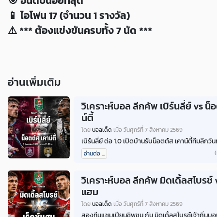
🎯 อันดับน้อยที่สุด
📱 ไอโฟน 17 (จำนวน 1 รางวัล)
⚠️ *** ต้องแข่งขันครบทั้ง 7 นัด ***
อ่านเพิ่มเติม
วิเคราะห์บอล ลีกคัพ เบิร์นลี่ย์ vs น็
น์ตี้
โดย
บอลเด็ด
เมื่อ วันศุกร์ที่ 7 สิงหาคม 2569
เบิร์นลี่ย์ ต่อ 1.0 เปิดบ้านรับน็อตต์ส เคาน์ตี้ทีมลีกวันท
(
อ่านต่อ ...
วิเคราะห์บอล ลีกคัพ มิดเดิ้ลสโบรช์ v
แฮม
โดย
บอลเด็ด
เมื่อ วันศุกร์ที่ 7 สิงหาคม 2569
สองทีมแชมเปียนชิพชน กัน มิดเดิ้ลสโบรช์เจ้าถิ่นบอ