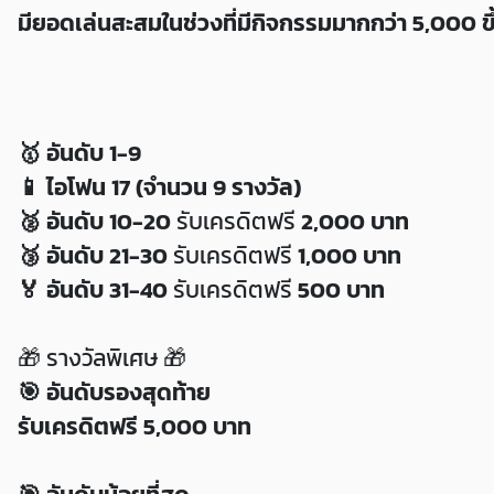
มียอดเล่นสะสมในช่วงที่มีกิจกรรมมากกว่า 5,000 ขึ
🥇 อันดับ 1-9
📱 ไอโฟน 17 (จำนวน 9 รางวัล)
🥈 อันดับ 10-20
รับเครดิตฟรี
2,000 บาท
🥉 อันดับ 21-30
รับเครดิตฟรี
1,000 บาท
🏅 อันดับ 31-40
รับเครดิตฟรี
500 บาท
🎁 รางวัลพิเศษ 🎁
🎯 อันดับรองสุดท้าย
รับเครดิตฟรี 5,000 บาท