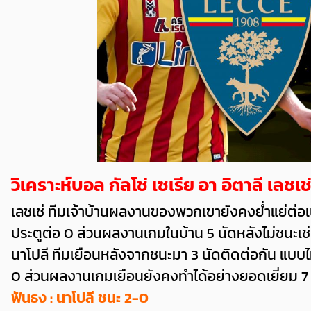
วิเคราะห์บอล กัลโช่ เซเรีย อา อิตาลี เลชเ
เลชเช่ ทีมเจ้าบ้านผลงานของพวกเขายังคงย่ำแย่ต่อเนื่
ประตูต่อ 0 ส่วนผลงานเกมในบ้าน 5 นัดหลังไม่ชนะเช่
นาโปลี ทีมเยือนหลังจากชนะมา 3 นัดติดต่อกัน แบบไม
0 ส่วนผลงานเกมเยือนยังคงทำได้อย่างยอดเยี่ยม 7
ฟันธง : นาโปลี ชนะ 2-0