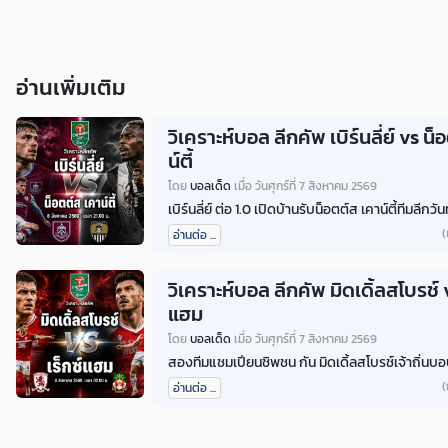
อ่านเพิ่มเติม
วิเคราะห์บอล ลีกคัพ เบิร์นลี่ย์ vs น็
น์ตี้
โดย
บอลเด็ด
เมื่อ วันศุกร์ที่ 7 สิงหาคม 2569
เบิร์นลี่ย์ ต่อ 1.0 เปิดบ้านรับน็อตต์ส เคาน์ตี้ทีมลีกวันท
(
อ่านต่อ ...
วิเคราะห์บอล ลีกคัพ มิดเดิ้ลสโบรช์ v
แฮม
โดย
บอลเด็ด
เมื่อ วันศุกร์ที่ 7 สิงหาคม 2569
สองทีมแชมเปียนชิพชน กัน มิดเดิ้ลสโบรช์เจ้าถิ่นบอ
(
อ่านต่อ ...