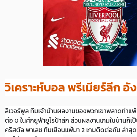
วิเคราะห์บอล พรีเมียร์ลีก อ
ลิเวอร์พูล ทีมเจ้าบ้านผลงานของพวกเขาพลาดท่าแพ้
ต่อ 0 ในศึกยูฟ่ายูโรป้าลีก ส่วนผลงานเกมในบ้านก็เ
คริสตัล พาเลซ ทีมเยือนแพ้มา 2 เกมติดต่อกัน ล่าสุดแ