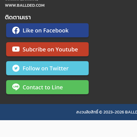
WWW.BALLDED.COM
ติดตามเรา
สงวนลิขสิทธิ์ © 2023-2026 BALLD