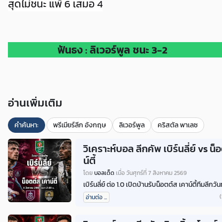
สุดไม่ชนะ แพ้ 6 เสมอ 4
ฟันธง : ลิเวอร์พูล ชนะ
อ่านเพิ่มเติม
คำค้นหา:
พรีเมียร์ลีก อังกฤษ
ลิเวอร์พูล
คริสตัล พาเลซ
วิเคราะห์บอล ลีกคัพ เบิร์นลี่ย์ vs น็
น์ตี้
โดย
บอลเด็ด
เมื่อ วันศุกร์ที่ 7 สิงหาคม 2569
เบิร์นลี่ย์ ต่อ 1.0 เปิดบ้านรับน็อตต์ส เคาน์ตี้ทีมลีกวันท
(
อ่านต่อ ...