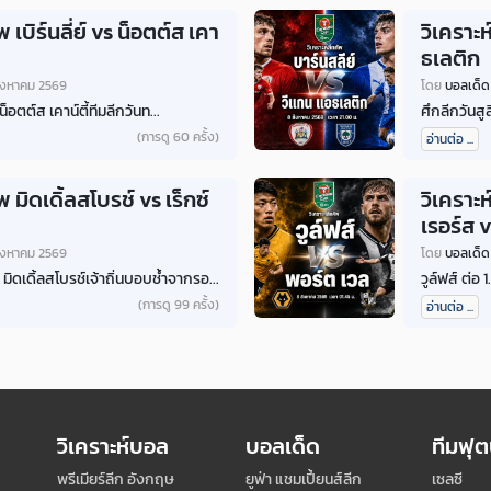
 เบิร์นลี่ย์ vs น็อตต์ส เคา
วิเคราะ
ธเลติก
7 สิงหาคม 2569
โดย
บอลเด็ด
บน็อตต์ส เคาน์ตี้ทีมลีกวันท...
ศึกลีกวันสู
(การดู 60 ครั้ง)
อ่านต่อ ...
 มิดเดิ้ลสโบรช์ vs เร็กซ์
วิเคราะ
เรอร์ส 
7 สิงหาคม 2569
โดย
บอลเด็ด
ิดเดิ้ลสโบรช์เจ้าถิ่นบอบช้ำจากรอ...
วูล์ฟส์ ต่อ 
(การดู 99 ครั้ง)
อ่านต่อ ...
วิเคราะห์บอล
บอลเด็ด
ทีมฟุ
พรีเมียร์ลีก อังกฤษ
ยูฟ่า แชมเปี้ยนส์ลีก
เซลซี