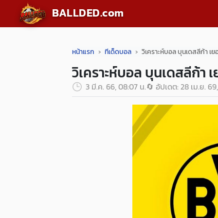
BALLDED.com
หน้าแรก
ทีเด็ดบอล
วิเคราะห์บอล บุนเดสลีก้า เยอ
วิเคราะห์บอล บุนเดสลีก้า เ
3 มี.ค. 66, 08:07 น.
🔄 อัปเดต: 28 เม.ย. 69,