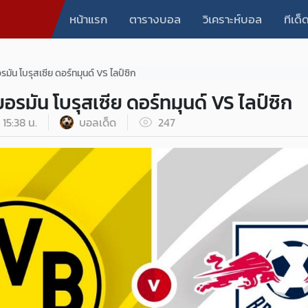
หน้าแรก
ตารางบอล
วิเคราะห์บอล
ทีเด
รมัน โบรุสเซีย ดอร์ทมุนด์ VS ไลป์ซิก
ยอรมัน โบรุสเซีย ดอร์ทมุนด์ VS ไลป์ซิก
 15:38 น.
บอลเด็ด
247