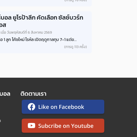
(การดู 76 ครั้ง)
์บอล ยูโรป้าลีก คัดเลือก ซัลซ์บวร์ก
อส
เมื่อ วันพฤหัสบดีที่ 6 สิงหาคม 2569
อ 1 ลูก โค้ชใหม่ โรห์ล เปิดฤดูกาลทุบ 7-1 แต่ข...
(การดู 113 ครั้ง)
ตบอล
ติดตามเรา
ด