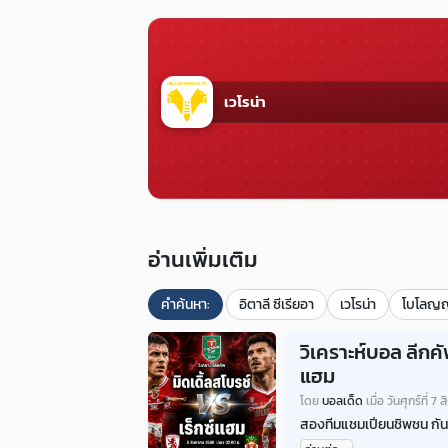
เวโรน่า
อ่านเพิ่มเติม
คำค้นหา:
อิตาลี ซีเรียอา
เวโรน่า
โบโลญญ
วิเคราะห์บอล ลีกคัพ
แฮม
โดย
บอลเด็ด
เมื่อ วันศุกร์ที่ 
สองทีมแชมเปียนชิพชน กัน ม