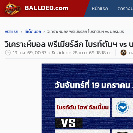
BALLDED.com
หน้าแรก
ตาราง
หน้าแรก
ทีเด็ดบอล
วิเคราะห์บอล พรีเมียร์ลีก ไบรท์ตันฯ vs บอร์นมัธ
วิเคราะห์บอล พรีเมียร์ลีก ไบรท์ตันฯ vs 
19 ม.ค. 69, 00:37 น.
🔄 อัปเดต: 28 เม.ย. 69, 18:18 น.
บ