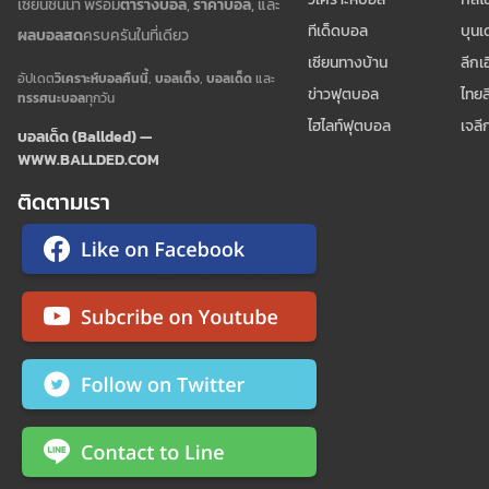
เซียนชั้นนำ พร้อม
ตารางบอล
,
ราคาบอล
, และ
ทีเด็ดบอล
บุนเ
ผลบอลสด
ครบครันในที่เดียว
เซียนทางบ้าน
ลีกเ
อัปเดต
วิเคราะห์บอลคืนนี้
,
บอลเต็ง
,
บอลเด็ด
และ
ข่าวฟุตบอล
ไทยล
ทรรศนะบอล
ทุกวัน
ไฮไลท์ฟุตบอล
เจลี
บอลเด็ด (Ballded) —
WWW.BALLDED.COM
ติดตามเรา