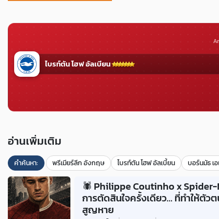
A
ไบรท์ตัน โฮฟ อัลเบี้ยน
อ่านเพิ่มเติม
คำค้นหา:
พรีเมียร์ลีก อังกฤษ
ไบรท์ตัน โฮฟ อัลเบี้ยน
บอร์นมัธ เอ
🕷️ Philippe Coutinho x Spider
การตัดสินใจครั้งเดียว... ที่ทำให้ตัว
สูญหาย