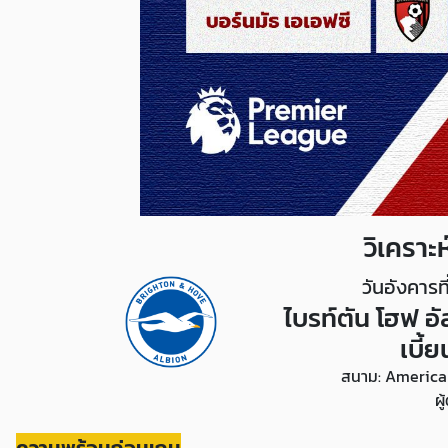
วิเคราะ
วันอังคาร
ไบรท์ตัน โฮฟ อั
เบี้ย
สนาม: America
ผู