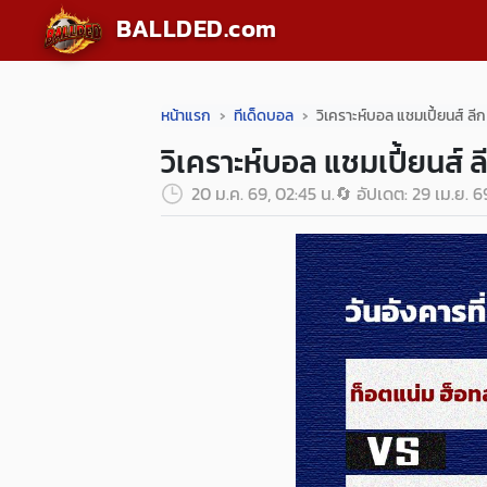
BALLDED.com
หน้าแรก
ทีเด็ดบอล
วิเคราะห์บอล แชมเปี้ยนส์ ลี
วิเคราะห์บอล แชมเปี้ยนส์ 
20 ม.ค. 69, 02:45 น.
🔄 อัปเดต: 29 เม.ย. 6