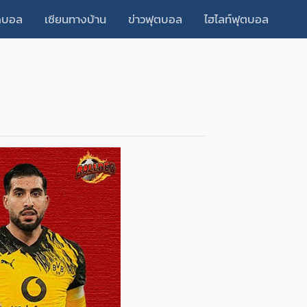
็ดบอล
เซียนทางบ้าน
ข่าวฟุตบอล
ไฮไลท์ฟุตบอล