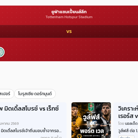
ยูฟ่าแชมเปี้ยนส์ลีก
Tottenham Hotspur Stadium
VS
สเปอร์
โบรุสเซีย ดอร์ทมุนด์
 มิดเดิ้ลสโบรช์ vs เร็กซ์
วิเคราะ
เรอร์ส 
7 สิงหาคม 2569
โดย
บอลเด็ด
ิดเดิ้ลสโบรช์เจ้าถิ่นบอบช้ำจากรอ...
วูล์ฟส์ ต่อ 