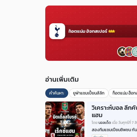
ท็อตแน่ม ฮ็อทสเปอร์
อ่านเพิ่มเติม
คำค้นหา:
ยูฟ่าแชมเปี้ยนส์ลีก
ท็อตแน่ม ฮ็อท
วิเคราะห์บอล ลีกคัพ
แฮม
โดย
บอลเด็ด
เมื่อ วันศุกร์ที่ 
สองทีมแชมเปียนชิพชน กัน ม