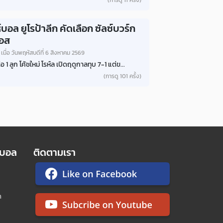
(การดู 11 ครั้ง)
์บอล ยูโรป้าลีก คัดเลือก ซัลซ์บวร์ก
อส
เมื่อ วันพฤหัสบดีที่ 6 สิงหาคม 2569
อ 1 ลูก โค้ชใหม่ โรห์ล เปิดฤดูกาลทุบ 7-1 แต่ข...
(การดู 101 ครั้ง)
ตบอล
ติดตามเรา
ด