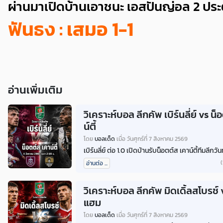
ผ่านมาเปิดบ้านเอาชนะ เอสปันญ่อล 2 ประต
ฟันธง : เสมอ 1-1
อ่านเพิ่มเติม
วิเคราะห์บอล ลีกคัพ เบิร์นลี่ย์ vs น็
น์ตี้
โดย
บอลเด็ด
เมื่อ วันศุกร์ที่ 7 สิงหาคม 2569
เบิร์นลี่ย์ ต่อ 1.0 เปิดบ้านรับน็อตต์ส เคาน์ตี้ทีมลีกวันท
(
อ่านต่อ ...
วิเคราะห์บอล ลีกคัพ มิดเดิ้ลสโบรช์ v
แฮม
โดย
บอลเด็ด
เมื่อ วันศุกร์ที่ 7 สิงหาคม 2569