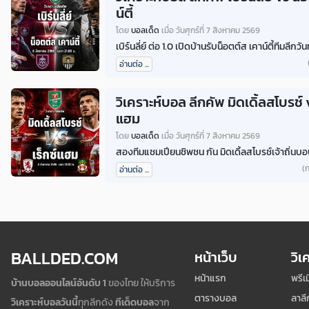
น์ตี้
โดย
บอลเด็ด
เมื่อ วันศุกร์ที่ 7 สิงหาคม 2569
เบิร์นลี่ย์ ต่อ 1.0 เปิดบ้านรับน็อตต์ส เคาน์ตี้ทีมลีกวันท
อ่านต่อ ...
วิเคราะห์บอล ลีกคัพ มิดเดิ้ลสโบรช์ v
แฮม
โดย
บอลเด็ด
เมื่อ วันศุกร์ที่ 7 สิงหาคม 2569
สองทีมแชมเปียนชิพชน กัน มิดเดิ้ลสโบรช์เจ้าถิ่นบอ
(ก
อ่านต่อ ...
BALLDED.COM
หน้าเว็บ
วิเ
หน้าแรก
พรีเ
บ้านบอลออนไลน์อันดับ 1
ของไทย ให้บริการ
ตารางบอล
ลาลี
วิเคราะห์บอลวันนี้
ทุกลีกดัง
ทีเด็ดบอล
จาก