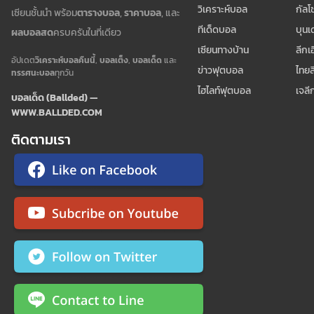
วิเคราะห์บอล
กัลโช
เซียนชั้นนำ พร้อม
ตารางบอล
,
ราคาบอล
, และ
ทีเด็ดบอล
บุนเ
ผลบอลสด
ครบครันในที่เดียว
เซียนทางบ้าน
ลีกเ
อัปเดต
วิเคราะห์บอลคืนนี้
,
บอลเต็ง
,
บอลเด็ด
และ
ข่าวฟุตบอล
ไทยล
ทรรศนะบอล
ทุกวัน
ไฮไลท์ฟุตบอล
เจลี
บอลเด็ด (Ballded) —
WWW.BALLDED.COM
ติดตามเรา