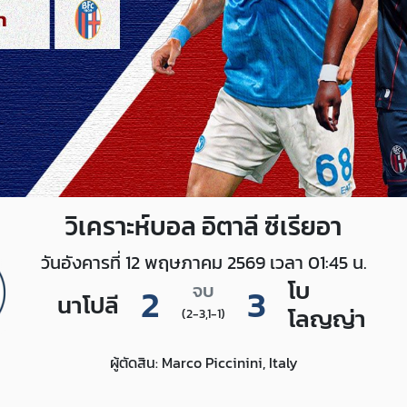
วิเคราะห์บอล อิตาลี ซีเรียอา
วันอังคารที่ 12 พฤษภาคม 2569 เวลา 01:45 น.
โบ
2
จบ
3
นาโปลี
โลญญ่า
(2-3,1-1)
ผู้ตัดสิน: Marco Piccinini, Italy