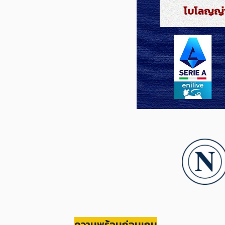
ความพร้อมก่อนเกม