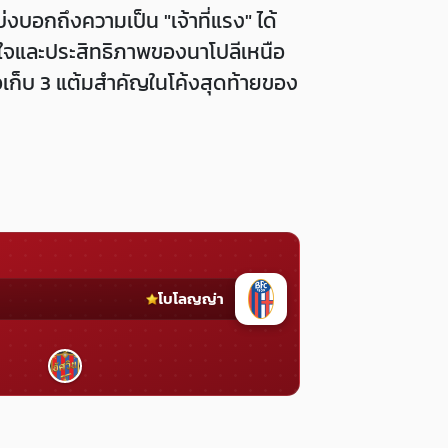
่งบอกถึงความเป็น "เจ้าที่แรง" ได้
ั่นใจและประสิทธิภาพของนาโปลีเหนือ
ื่อเก็บ 3 แต้มสำคัญในโค้งสุดท้ายของ
โบโลญญ่า