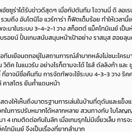
ซซูร่าได้รับข่าวดีสุดๆ เมื่อกัปตันทีม โจวานนี่ ดิ ลอเรน
ถึง อันโตนิโอ แวร์การ่า ก็ฟิตเต็มร้อย ทำให้เวลานี้เห
ทัพจะมาในระบบ 3-4-2-1 วาง สก็อตต์ แม็คโทมิเนย์ เป็นห
ดอ บรอยน์ ปั้นเกมสนับสนุนหน้าเป้าอย่าง ราสมุส ฮอยลุน
กุนซือทีมเยือนตกอยู่ในสถานการณ์ลำบากหลังไม่ชนะใคร
น วิติค ในแนวรับ อย่างไรก็ตามจะได้ ไธส์ ดัลลิงก้า และ 
้ ที่อาจมีชื่อคืนทีม การจัดทัพจะใช้ระบบ 4-3-3 วาง ริคคา
โก้ คาสโตร ยืนค้ำแดนหน้า
งให้เห็นถึงมาตรฐานการเล่นในบ้านที่ดุดันและแข็งแกร
ลือกในการปรับหมากได้หลากหลาย สวนทางกับ โบโลญญ่า
ได้มา 4 เกมติดต่อกันในลีก เมื่อเกมรุกไม่มีเขี้ยวเล็บ
็คโทมิเนย์ จึงเป็นเรื่องที่ยากลำบาก