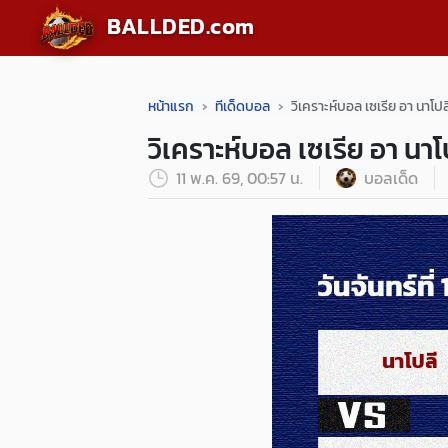
BALLDED.com
หน้าแรก
ทีเด็ดบอล
วิเคราะห์บอล เซเรีย อา นาโ
วิเคราะห์บอล เซเรีย อา นา
11 พ.ค. 69, 00:57 น.
บอลเด็ด