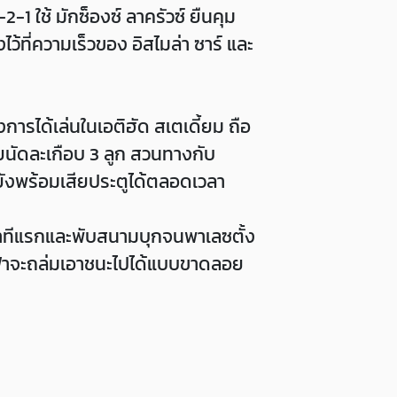
2-1 ใช้ มักซ็องซ์ ลาครัวซ์ ยืนคุม
้ที่ความเร็วของ อิสไมล่า ซาร์ และ
ิ่งการได้เล่นในเอติฮัด สเตเดี้ยม ถือ
่ยนัดละเกือบ 3 ลูก สวนทางกับ
ยังพร้อมเสียประตูได้ตลอดเวลา
แต่นาทีแรกและพับสนามบุกจนพาเลซตั้ง
ีฟ้าจะถล่มเอาชนะไปได้แบบขาดลอย