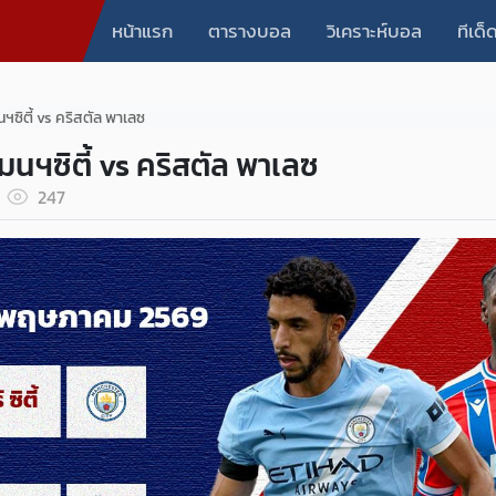
หน้าแรก
ตารางบอล
วิเคราะห์บอล
ทีเด
นฯซิตี้ vs คริสตัล พาเลซ
แมนฯซิตี้ vs คริสตัล พาเลซ
247