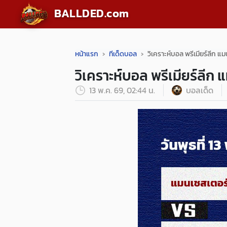
BALLDED.com
หน้าแรก
ทีเด็ดบอล
วิเคราะห์บอล พรีเมียร์ลีก แม
วิเคราะห์บอล พรีเมียร์ลีก 
13 พ.ค. 69, 02:44 น.
บอลเด็ด