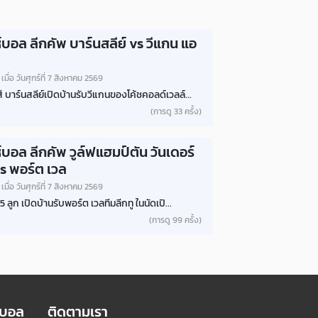
ห์บอล ลีกคัพ บาร์นสลีย์ vs วีแกน แอ
เมื่อ วันศุกร์ที่ 7 สิงหาคม 2569
สี บาร์นสลีย์เปิดบ้านรับวีแกนของโค้ชคอลด์เวลล์...
(การดู 33 ครั้ง)
ห์บอล ลีกคัพ วูล์ฟแฮมป์ตัน วันเดอร์
vs พอร์ต เวล
เมื่อ วันศุกร์ที่ 7 สิงหาคม 2569
1.5 ลูก เปิดบ้านรับพอร์ต เวลทีมลีกทู ในนัดเปิ...
(การดู 99 ครั้ง)
ตบอล
ติดตามเรา