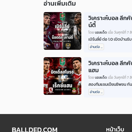
อ่านเพิ่มเติม
วิเคราะห์บอล ลีกคัพ
น์ตี้
โดย
บอลเด็ด
เมื่อ วันศุกร์ที่ 
เบิร์นลี่ย์ ต่อ 1.0 เปิดบ้านรั
อ่านต่อ ...
วิเคราะห์บอล ลีกคัพ
แฮม
โดย
บอลเด็ด
เมื่อ วันศุกร์ที่ 
สองทีมแชมเปียนชิพชน กัน ม
อ่านต่อ ...
BALLDED.COM
หน้าเว็บ