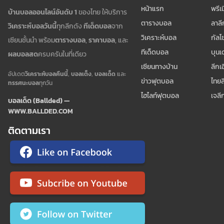
หน้าแรก
พรีเ
บ้านบอลออนไลน์อันดับ 1
ของไทย ให้บริการ
ตารางบอล
ลาลี
วิเคราะห์บอลวันนี้
ทุกลีกดัง
ทีเด็ดบอล
จาก
วิเคราะห์บอล
กัลโช
เซียนชั้นนำ พร้อม
ตารางบอล
,
ราคาบอล
, และ
ทีเด็ดบอล
บุนเ
ผลบอลสด
ครบครันในที่เดียว
เซียนทางบ้าน
ลีกเ
อัปเดต
วิเคราะห์บอลคืนนี้
,
บอลเต็ง
,
บอลเด็ด
และ
ข่าวฟุตบอล
ไทยล
ทรรศนะบอล
ทุกวัน
ไฮไลท์ฟุตบอล
เจลี
บอลเด็ด (Ballded) —
WWW.BALLDED.COM
ติดตามเรา