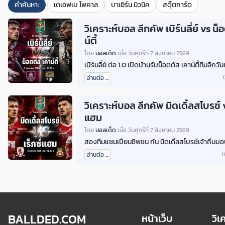
คำค้นหา:
เดเอฟเบ โพคาล
บาเยิร์น มิวนิค
สตุ๊ตการ์ต
วิเคราะห์บอล ลีกคัพ เบิร์นลี่ย์ vs น็
น์ตี้
โดย
บอลเด็ด
เมื่อ วันศุกร์ที่ 7 สิงหาคม 2569
เบิร์นลี่ย์ ต่อ 1.0 เปิดบ้านรับน็อตต์ส เคาน์ตี้ทีมลีกวันท
อ่านต่อ ...
วิเคราะห์บอล ลีกคัพ มิดเดิ้ลสโบรช์ v
แฮม
โดย
บอลเด็ด
เมื่อ วันศุกร์ที่ 7 สิงหาคม 2569
สองทีมแชมเปียนชิพชน กัน มิดเดิ้ลสโบรช์เจ้าถิ่นบอ
(
อ่านต่อ ...
BALLDED.COM
หน้าเว็บ
วิเ