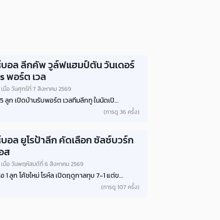
ห์บอล ลีกคัพ วูล์ฟแฮมป์ตัน วันเดอร์
vs พอร์ต เวล
เมื่อ วันศุกร์ที่ 7 สิงหาคม 2569
1.5 ลูก เปิดบ้านรับพอร์ต เวลทีมลีกทู ในนัดเปิ...
(การดู 36 ครั้ง)
์บอล ยูโรป้าลีก คัดเลือก ซัลซ์บวร์ก
อส
เมื่อ วันพฤหัสบดีที่ 6 สิงหาคม 2569
อ 1 ลูก โค้ชใหม่ โรห์ล เปิดฤดูกาลทุบ 7-1 แต่ข...
(การดู 107 ครั้ง)