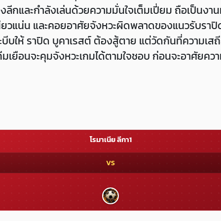
ลีกและกำลังเล่นด้วยความมั่นใจเต็มเปี่ยม ถือเป็นงานท
เหนียวแน่น และคอยอาศัยจังหวะผิดพลาดของแนวรับรา
บีบให้ ราปิด บูคาเรสต์ ต้องสู้ตาย แต่วัดกันที่ความเสถี
อว่าทีมเยือนจะคุมจังหวะเกมได้ตามใจชอบ ก่อนจะอาศัยค
โรมาเนีย ลีกา1
VS