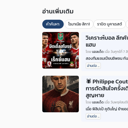
อ่านเพิ่มเติม
คำค้นหา:
โรมาเนีย ลีกา1
ราปิด บูคาเรสต์
วิเคราะห์บอล ลีกคัพ
แฮม
โดย
บอลเด็ด
เมื่อ วันศุกร์ที่ 
สองทีมแชมเปียนชิพชน กัน ม
อ่านต่อ ...
🕷️ Philippe Cou
การตัดสินใจครั้งเดี
สูญหาย
โดย
บอลเด็ด
เมื่อ วันพฤหัสบดี
เมื่อ ฟิลิปเป้ คูตินโญ่ ย้าย
อ่านต่อ ...