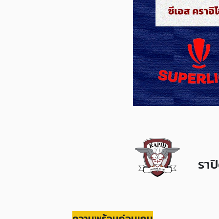
ราป
ความพร้อมก่อนเกม