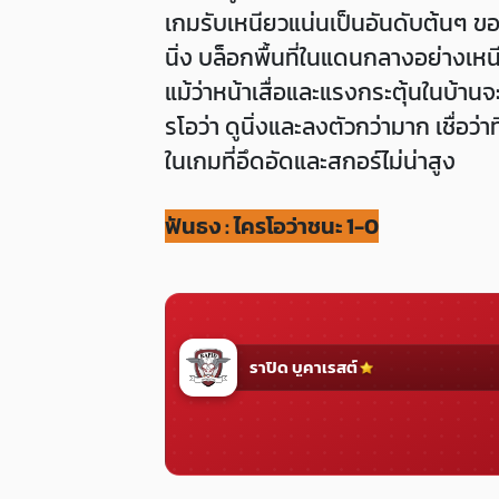
เกมรับเหนียวแน่นเป็นอันดับต้นๆ ของ
นิ่ง บล็อกพื้นที่ในแดนกลางอย่าง
แม้ว่าหน้าเสื่อและแรงกระตุ้นในบ้านจะ
รโอว่า ดูนิ่งและลงตัวกว่ามาก เชื่
ในเกมที่อึดอัดและสกอร์ไม่น่าสูง
ฟันธง : ไครโอว่าชนะ 1-0
ราปิด บูคาเรสต์