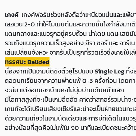
เกงค์
เกงค์ฟอร์มช่วงหลังถือว่าเหนียวแน่นและแพ้ยาก
เลอเวน 2-0 ทำให้โมเมนตัมและความมั่นใจกำลังมาเต็
แดนกลางและแนวรุกอยู่ครบถ้วน นำโดย แดน เฮย์มันส
รวมถึงแนวรุกความเร็วสูงอย่าง ยีรา ซอร์ และ จาร์
เล่นเปลี่ยนจังหวะ จากรับเป็นรุกที่รวดเร็วซึ่งเคยใช
ทรรศนะ Ballded
นื่องจากเป็นเกมนัดชิงตั๋วยุโรปแบบ
Single Leg
ทั้
ถอดบทเรียนจากความพ่ายแพ้ 0-3 ครั้งก่อน โดยการปิ
จะข่ม แต่ออกนอกบ้านคงไม่บุ่มบ่ามเดินหน้าแลก
มีโอกาสสูงที่จะเป็นเกมอึดอัด คาดว่าสกอร์รวมน่าจะต
เกนท์จะได้เปรียบเสียงเชียร์และน่าจะเป็นฝ่ายชวนท
ด้วยความเคี่ยวในเกมนัดเดียวและการมีทีเด็ดในแนวรุ
อย่างน้อยที่สุดคือไม่แพ้ใน 90 นาทีและเบียดชนะคว้าต