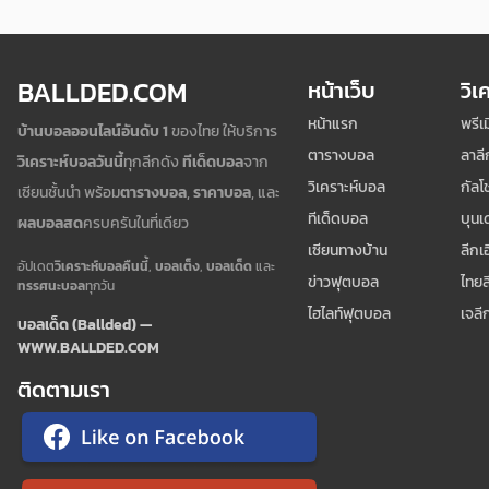
BALLDED.COM
หน้าเว็บ
วิเ
หน้าแรก
พรีเ
บ้านบอลออนไลน์อันดับ 1
ของไทย ให้บริการ
ตารางบอล
ลาลี
วิเคราะห์บอลวันนี้
ทุกลีกดัง
ทีเด็ดบอล
จาก
วิเคราะห์บอล
กัลโช
เซียนชั้นนำ พร้อม
ตารางบอล
,
ราคาบอล
, และ
ทีเด็ดบอล
บุนเ
ผลบอลสด
ครบครันในที่เดียว
เซียนทางบ้าน
ลีกเ
อัปเดต
วิเคราะห์บอลคืนนี้
,
บอลเต็ง
,
บอลเด็ด
และ
ข่าวฟุตบอล
ไทยล
ทรรศนะบอล
ทุกวัน
ไฮไลท์ฟุตบอล
เจลี
บอลเด็ด (Ballded) —
WWW.BALLDED.COM
ติดตามเรา