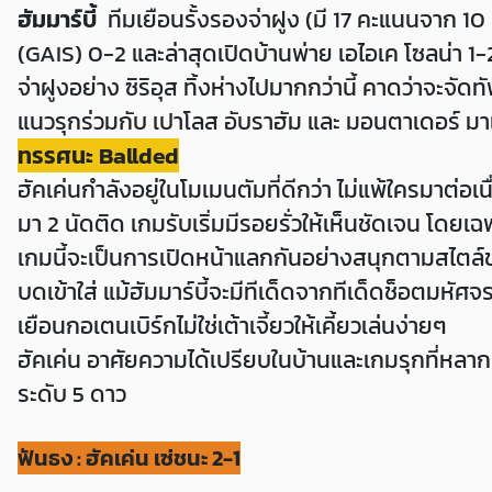
ฮัมมาร์บี้
ทีมเยือนรั้งรองจ่าฝูง (มี 17 คะแนนจาก 10 
(GAIS) 0-2 และล่าสุดเปิดบ้านพ่าย เอไอเค โซลน่า 1-2 ใ
จ่าฝูงอย่าง ซิริอุส ทิ้งห่างไปมากกว่านี้ คาดว่าจ
แนวรุกร่วมกับ เปาโลส อับราฮัม และ มอนตาเดอร์ มาเจ
ทรรศนะ Ballded
ฮัคเค่นกำลังอยู่ในโมเมนตัมที่ดีกว่า ไม่แพ้ใครมาต่อเนื
มา 2 นัดติด เกมรับเริ่มมีรอยรั่วให้เห็นชัดเจน โด
เกมนี้จะเป็นการเปิดหน้าแลกกันอย่างสนุกตามสไตล์
บดเข้าใส่ แม้ฮัมมาร์บี้จะมีทีเด็ดจากทีเด็ดช็อตมห
เยือนกอเตนเบิร์กไม่ใช่เต้าเจี้ยวให้เคี้ยวเล่นง่ายๆ
ฮัคเค่น อาศัยความได้เปรียบในบ้านและเกมรุกที่หลากห
ระดับ 5 ดาว
ฟันธง : ฮัคเค่น เซ่ชนะ 2-1