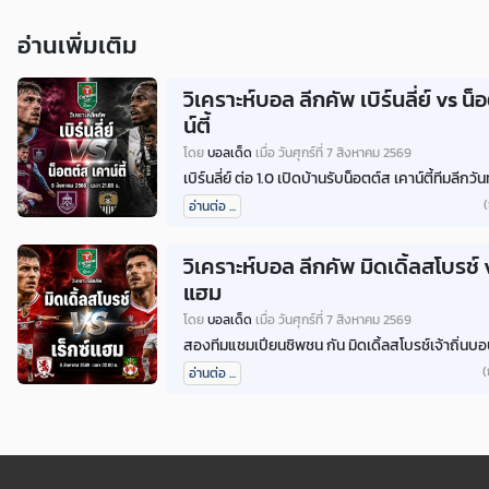
อ่านเพิ่มเติม
วิเคราะห์บอล ลีกคัพ เบิร์นลี่ย์ vs น็
น์ตี้
โดย
บอลเด็ด
เมื่อ วันศุกร์ที่ 7 สิงหาคม 2569
เบิร์นลี่ย์ ต่อ 1.0 เปิดบ้านรับน็อตต์ส เคาน์ตี้ทีมลีกวันท
(
อ่านต่อ ...
วิเคราะห์บอล ลีกคัพ มิดเดิ้ลสโบรช์ v
แฮม
โดย
บอลเด็ด
เมื่อ วันศุกร์ที่ 7 สิงหาคม 2569
สองทีมแชมเปียนชิพชน กัน มิดเดิ้ลสโบรช์เจ้าถิ่นบอ
(
อ่านต่อ ...