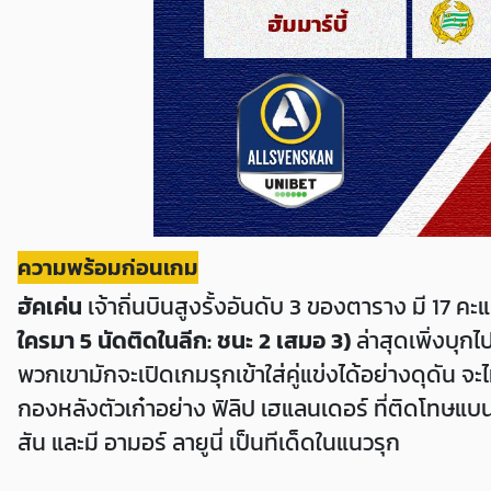
ความพร้อมก่อนเกม
ฮัคเค่น
เจ้าถิ่นบินสูงรั้งอันดับ 3 ของตาราง มี 17 ค
ใครมา 5 นัดติดในลีก: ชนะ 2 เสมอ 3)
ล่าสุดเพิ่งบุก
พวกเขามักจะเปิดเกมรุกเข้าใส่คู่แข่งได้อย่างดุดัน
จะไ
กองหลังตัวเก๋าอย่าง ฟิลิป เฮแลนเดอร์ ที่ติดโ
สัน และมี อามอร์ ลายูนี่ เป็นทีเด็ดในแนวรุก