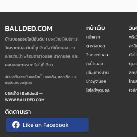
BALLDED.COM
หน้าเว็บ
วิเ
หน้าแรก
พรีเ
บ้านบอลออนไลน์อันดับ 1
ของไทย ให้บริการ
ตารางบอล
ลาลี
วิเคราะห์บอลวันนี้
ทุกลีกดัง
ทีเด็ดบอล
จาก
วิเคราะห์บอล
กัลโช
เซียนชั้นนำ พร้อม
ตารางบอล
,
ราคาบอล
, และ
ทีเด็ดบอล
บุนเ
ผลบอลสด
ครบครันในที่เดียว
เซียนทางบ้าน
ลีกเ
อัปเดต
วิเคราะห์บอลคืนนี้
,
บอลเต็ง
,
บอลเด็ด
และ
ข่าวฟุตบอล
ไทยล
ทรรศนะบอล
ทุกวัน
ไฮไลท์ฟุตบอล
เจลี
บอลเด็ด (Ballded) —
WWW.BALLDED.COM
ติดตามเรา