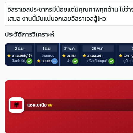
อิสราเอลประชากรมีน้อยแต่มีคุณภาพทุกด้าน ไม่ว่า
เสมอ งานนี้มันแน่บอกเลยอิสราเอลสู้ไหว
ประวัติการวิเคราะห์
2 มิ.ย.
1 มิ.ย.
31 พ.ค.
29 พ.ค.
มาเลเซีย(ยู19)
โคลัมเบีย
บราซิล
วาเลเรนก้า
โบคา จู
สิงคโปร์(ยู 19)
คอสตาริกา
ปานามา
คริสเตียนซุนด์ บีเค
ยูนิเว
แอลเบเนีย