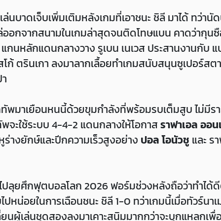
่นบาดเจ็บเพิ่มเติมหลังเกมที่เอาชนะ ชิลี มาได้ ทว่านัด
ล่ออกจากสนามในเกมล่าสุดจนติดโทษแบน คาดว่ากุนซือจ
 แกนหลักแดนกลางวาง รูเบน เนเวส ประสานงานกับ แบร
ซิสโก้ ตรินเกา ลงมาลากเลื้อยทำเกมสนับสนุนซูเปอร์สตา
้า
ัพมาเยือนหนนี้ด้วยขุมกำลังที่พร้อมรบเต็มสูบ ไม่ม
ดทัพจะใช้ระบบ 4-4-2 แดนกลางให้โอกาส
ราฟาเอล ออนเ
่หูร่างยักษ์และปีกความเร็วสูงอย่าง
ปอล โอนัวชู
และ ราฟิ
ที่จะไปลุยศึกฟุตบอลโลก 2026 ฟอร์มช่วงหลังถือว่าทำไ
บไปหน่อยในการเฉือนชนะ ชิลี 1-0 ทว่าเกมนี้เมื่อทัวร์นา
ลี่ยนผู้เล่นชุดสองลงมาเคาะสนิมมากกว่าจะบุกแหลกเพ