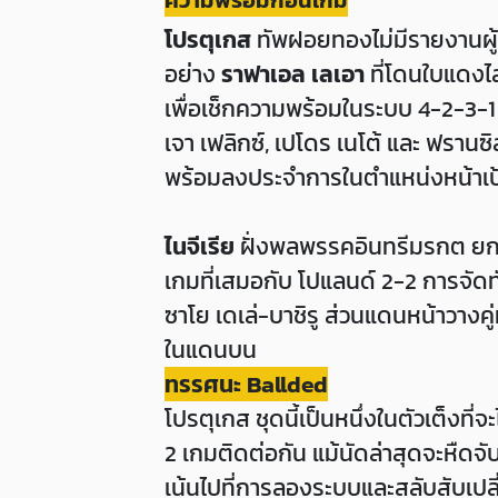
ความพร้อมก่อนเกม
โปรตุเกส
ทัพฝอยทองไม่มีรายงานผู้เล
อย่าง
ราฟาเอล เลเอา
ที่โดนใบแดงไ
เพื่อเช็กความพร้อมในระบบ 4-2-3-1
เจา เฟลิกซ์, เปโดร เนโต้ และ ฟราน
พร้อมลงประจำการในตำแหน่งหน้าเป
ไนจีเรีย
ฝั่งพลพรรคอินทรีมรกต ยกท
เกมที่เสมอกับ โปแลนด์ 2-2 การจั
ซาโย เดเล่-บาชิรู ส่วนแดนหน้าวางคู
ในแดนบน
ทรรศนะ Ballded
โปรตุเกส ชุดนี้เป็นหนึ่งในตัวเต็ง
2 เกมติดต่อกัน แม้นัดล่าสุดจะหืดจั
เน้นไปที่การลองระบบและสลับสับเป