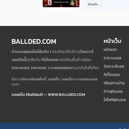
อ่านต่อ ...
BALLDED.COM
หน้าเว็บ
หน้าแรก
บ้านบอลออนไลน์อันดับ 1
ของไทย ให้บริการ
วิเคราะห์
ตารางบอล
บอลวันนี้
ทุกลีกดัง
ทีเด็ดบอล
จากเซียนชั้นนำ พร้อม
วิเคราะห์บอล
ตารางบอล
,
ราคาบอล
, และ
ผลบอลสด
ครบครันในที่เดียว
ทีเด็ดบอล
อัปเดต
วิเคราะห์บอลคืนนี้
,
บอลเต็ง
,
บอลเด็ด
และ
ทรรศนะบอล
เซียนทางบ้าน
ทุกวัน
ข่าวฟุตบอล
บอลเด็ด (Ballded) — WWW.BALLDED.COM
ไฮไลท์ฟุตบอล