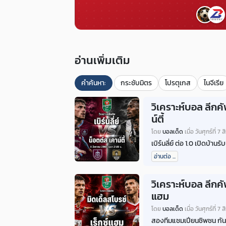
อ่านเพิ่มเติม
คำค้นหา:
กระชับมิตร
โปรตุเกส
ไนจีเรีย
วิเคราะห์บอล ลีกคัพ
น์ตี้
โดย
บอลเด็ด
เมื่อ วันศุกร์ที่ 
เบิร์นลี่ย์ ต่อ 1.0 เปิดบ้านรั
อ่านต่อ ...
วิเคราะห์บอล ลีกคัพ
แฮม
โดย
บอลเด็ด
เมื่อ วันศุกร์ที่ 
สองทีมแชมเปียนชิพชน กัน ม