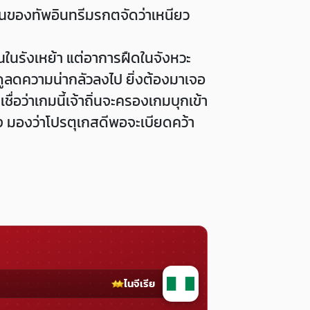
บ้านของทัพอินทรีมรกตจัดว่าเหนียว
เล่นในรังเหย้า แต่อาการฝืดในจังหวะ
ดูลดความน่ากลัวลงไป ยิ่งต้องมาเจอ
ื่อว่าเกมนี้เจ้าถิ่นจะครองเกมบุกเข้า
ง มองว่าโปรตุเกสดีพอจะเบียดคว้า
ไนจีเรีย