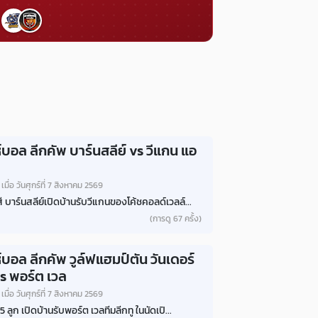
ห์บอล ลีกคัพ บาร์นสลีย์ vs วีแกน แอ
เมื่อ วันศุกร์ที่ 7 สิงหาคม 2569
สี บาร์นสลีย์เปิดบ้านรับวีแกนของโค้ชคอลด์เวลล์...
(การดู 67 ครั้ง)
ห์บอล ลีกคัพ วูล์ฟแฮมป์ตัน วันเดอร์
vs พอร์ต เวล
เมื่อ วันศุกร์ที่ 7 สิงหาคม 2569
1.5 ลูก เปิดบ้านรับพอร์ต เวลทีมลีกทู ในนัดเปิ...