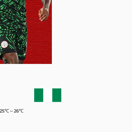
อย, 25℃～26℃