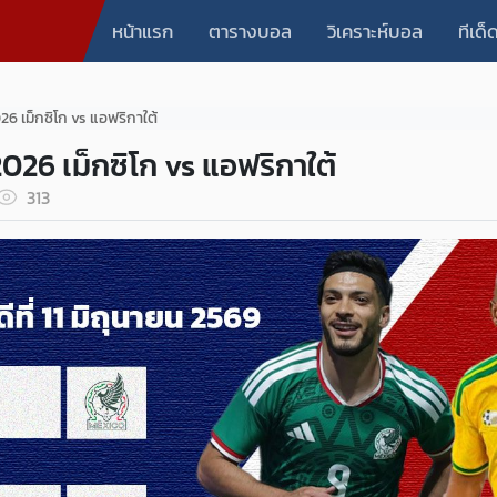
หน้าแรก
ตารางบอล
วิเคราะห์บอล
ทีเด
6 เม็กซิโก vs แอฟริกาใต้
026 เม็กซิโก vs แอฟริกาใต้
313