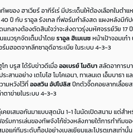
ของ ฮาเวียร์ อากีร์เร่ มีประเด็นให้ต้องเลือกในตำแหน
 40 ปี กับ ราอูล รังเกล ที่ฟอร์มกำลังสด แผงหลังมีกั
ดนกลางต้องตัดสินใจว่าจะส่งดาวรุ่งมหัศจรรย์วัย 17 ป
่วนแนวรุกจัดเต็มนำโดย
ราอูล ฮิเมเนซ
หน้าเป้าจอมเก๋า 
ร์มฮอตจากลีกซาอุดีอาระเบีย ในระบบ 4-3-3
โก บรูส ได้รับข่าวดีเมื่อ
ออเบรย์ โมดิบา
สลัดอาการบา
ะสานอย่าง เตโบโฮ โมโคเอนา, ทาเลนเต เอ็มบาธา และ
ามหวังไว้ที่
ออสวิน อัปโปลิส
ปีกตัวจี๊ดคอยลากเลื้อยส
ล่าตาข่ายในระบบ 4-3-3
เคยเสมอกันมาแบบสุดมัน 1-1 ในนัดเปิดสนาม แต่สำหรับ
์มการเล่นของทัพจังโก้ช่วงหลังภายใต้การทำทีมของอากี
เสมอแค่ทีมระดับท็อปอย่างเบลเยียมและโปรตุเกสเท่านั้