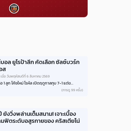
์บอล ยูโรป้าลีก คัดเลือก ซัลซ์บวร์ก
อส
เมื่อ วันพฤหัสบดีที่ 6 สิงหาคม 2569
อ 1 ลูก โค้ชใหม่ โรห์ล เปิดฤดูกาลทุบ 7-1 แต่ข...
(การดู 99 ครั้ง)
ปี ยังวิ่งพล่านเต็มสนาม! เจาะเบื้อง
มฟิตระดับอสูรกายของ คริสเตียโน่