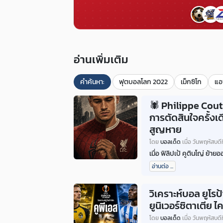
อ่านเพิ่มเติม
คำค้นหา:
ฟุตบอลโลก 2022
เม็กซิโก
แอ
🕷️ Philippe Cou
การตัดสินใจครั้งเดี
สูญหาย
โดย
บอลเด็ด
เมื่อ วันพฤหัสบดี
เมื่อ ฟิลิปเป้ คูตินโญ่ ย้าย
อ่านต่อ ...
วิเคราะห์บอล ยูโรป
ยูนิเวอร์ซิตาเตีย ไ
โดย
บอลเด็ด
เมื่อ วันพฤหัสบดี