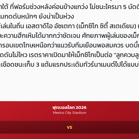
ใต้ ที่ฟอร์มช่วงหลังค่อนข้างแกว่ง ไม่ชนะใครมา 5 น
มกดดันหนักๆ ยังน่าเป็นห่วง
ล่นในถิ่น เอสตาดิโอ อัซเตกา (เม็กซิโก ซิตี้ สเตเดี
ความฮึกเหิมได้มากกว่าชัดเจน ศักยภาพผู้เล่นของเม็กซิ
กรอบเขตโทษเหนือกว่าแนวรับทีมเยือนพอสมควร บดบี้กั
ไม่ไหว เรตราคาเปิดมาให้เม็กซิโกเป็นต่อ "ลูกควบลูกค
เชือดชนะเก็บ 3 แต้มแรกประเดิมทัวร์นาเมนต์ไปได้แบบ
ฟุตบอลโลก 2026
Mexico City Stadium
VS