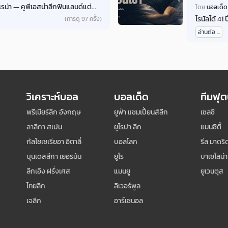
เรน่า — คูพีเอสนำลีกฟินแลนด์แต่...
โดย
บอลเด็ด
โรนัลโด้ 41 
(การดู 97 ครั้ง)
อ่านต่อ ...
วิเคราะห์บอล
บอลเด็ด
ทีมฟุ
พรีเมียร์ลีก อังกฤษ
ยูฟ่า แชมเปี้ยนส์ลีก
เซลซี
ลาลีกา สเปน
ยูโรปา ลีก
แมนซิตี้
กัลโชเซเรียอา อิตาลี่
บอลโลก
รีล มาดริ
บุนเดสลีกา เยอรมัน
ยูโร
บาเซโลน่า
ลีกเอิง ฝรั่งเศส
แมนยู
ยูเวนตุส
ไทยลีก
ลิเวอร์พูล
เจลีก
อาร์เซนอล