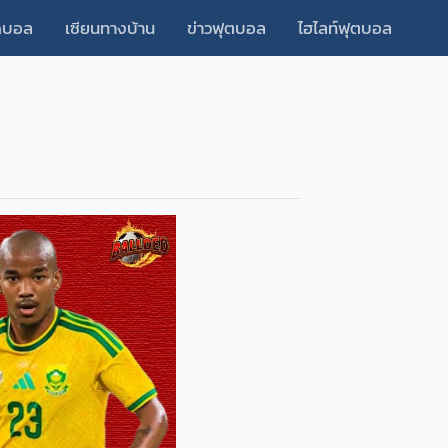
็ดบอล
เซียนทางบ้าน
ข่าวฟุตบอล
ไฮไลท์ฟุตบอล