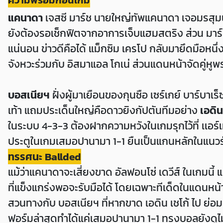
ความพร้อมก่อนเกม
แคนาดา
เจสซี มาร์ช นายใหญ่ทัพแคนาดา เจอมรสุ
ยังต้องรอเช็กฟิตจากอาการเจ็บแฮมสตริง ส่วน มาร์เ
แน่นอน ข่าวดีคือได้ แม็กซิม เครโป กลับมายึดมือหน
จังหวะร่วมกับ อิสมาแอล โกเน่ ส่วนแดนหน้าจัดคู่หู
บอสเนียฯ
ฝั่งผู้มาเยือนของกุนซือ เซร์เกย์ บาร์บาเ
เท้า แถมประเด็นใหญ่คือดาวยิงกัปตันทีมอย่าง
เอดิน
ในระบบ 4-3-3 ต้องฝากความหวังในเกมรุกไว้ที่ เเอร์เ
ประตูในเกมเสมอปานามา 1-1 ยืนเป็นแกนหลักในแนวร
ทรรศนะ Ballded
แม้ว่าแคนาดาจะเสี่ยงขาด อัลฟอนโซ่ เดวีส์ ในเกมนี้ 
ที่แข็งแกร่งพอจะรับมือได้ โดยเฉพาะทีเด็ดในแดนหน้าที่
สวนทางกับ บอสเนียฯ ที่หากขาด เอดิน เชโก้ ไป 
ฟอร์มล่าสุดทำได้แค่เสมอปานามา 1-1 ทรงบอลยังดูไม่น