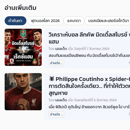
อ่านเพิ่มเติม
คำค้นหา:
ฟุตบอลโลก 2026
แคนาดา
บอสเนียและเฮอร์เซโกวีนา
วิเคราะห์บอล ลีกคัพ มิดเดิ้ลสโบรช์ v
แฮม
โดย
บอลเด็ด
เมื่อ วันศุกร์ที่ 7 สิงหาคม 2569
สองทีมแชมเปียนชิพชน กัน มิดเดิ้ลสโบรช์เจ้าถิ่นบอ
อ่านต่อ ...
🕷️ Philippe Coutinho x Spider
การตัดสินใจครั้งเดียว... ที่ทำให้ตัว
สูญหาย
โดย
บอลเด็ด
เมื่อ วันพฤหัสบดีที่ 6 สิงหาคม 2569
เมื่อ ฟิลิปเป้ คูตินโญ่ ย้ายออกจาก ลิเวอร์พูล ไป บาร์
อ่านต่อ ...