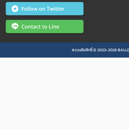
สงวนลิขสิทธิ์ © 2023-2026 BALLD